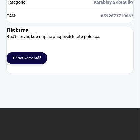
Kategorie
:
Karabiny a obratlíky
EAN
:
8592673710062
Diskuze
Buďte první, kdo napíše příspěvek k této položce.
Přidat komentář
Z
á
p
a
t