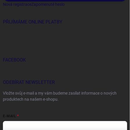
Nová registrace
Zapomenuté heslo
PŘIJÍMÁME ONLINE PLATBY
FACEBOOK
ODEBÍRAT NEWSLETTER
Vložte svůj e-mail a my vám budeme zasílat informace o nových
produktech na našem e-shopu.
E-MAIL