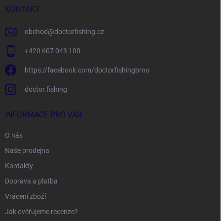
í
KONTAKT
obchod
@
doctorfishing.cz
+420 607 043 100
https://facebook.com/doctorfishingbrno
doctor.fishing
INFORMACE PRO VÁS
O nás
Naše prodejna
Kontakty
Doprava a platba
Vrácení zboží
Jak ověřujeme recenze?