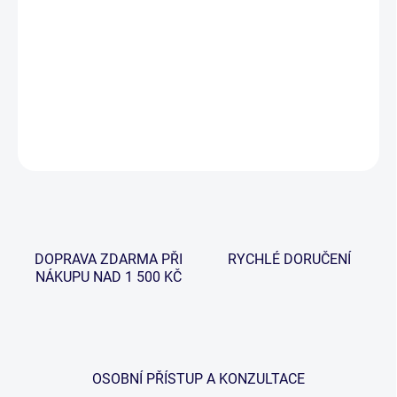
−
+
Přidat do košíku
Neoprenový náprstník, který chrání prst při náhozu.
DETAILNÍ INFORMACE
ZEPTAT SE
HLÍDAT
DOPRAVA ZDARMA PŘI
RYCHLÉ DORUČENÍ
NÁKUPU NAD 1 500 KČ
OSOBNÍ PŘÍSTUP A KONZULTACE