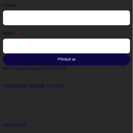
E-MAIL
HESLO
Přihlásit se
Nová registrace
Zapomenuté heslo
PŘIJÍMÁME ONLINE PLATBY
FACEBOOK