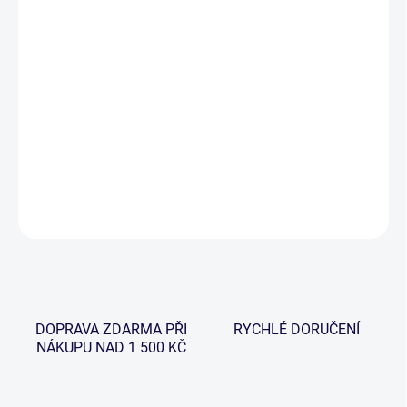
cena:
−
+
Přidat do košíku
Závěsná digitální nabíjecí váha je vyrobená speciálně pro rybáře,
kteří ocení kompaktnost a přesnost. K měření hmotnosti úlovku
používá snímač a výsledek zobrazuje na LCD displeji.
DETAILNÍ INFORMACE
ZEPTAT SE
HLÍDAT
DOPRAVA ZDARMA PŘI
RYCHLÉ DORUČENÍ
NÁKUPU NAD 1 500 KČ