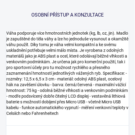
OSOBNÍ PŘÍSTUP A KONZULTACE
Váha podporuje více hmotnostních jednotek (kg, lb, oz, jin). Madlo
je zapuštěné do těla váhy a lze ho jednoduše vysunout a okamžitě
váhu použít. Díky tomu je váha velmi kompaktní a ke svému
uskladnění potřebuje velmi málo místa. Je vyrobena z odolných
materiálů jako je ABS plast a ocel, které odolávají běžné vlhkosti a
venkovním podmínkám. Je určena jak pro komerční použití, tak i
pro sportovní účely pro tu možnost rychlého a přesného
zaznamenání hmotností jednotlivých vážených ryb. Specifikace: -
rozměry: 12,5 x 6,5 x 3 cm - materiál: odolný ABS plast, ocelový
hák na zavěšení úlovku - barva: černá/červená - maximální vážící
hmotnost: 75 kg - odolná běžné vlhkosti a venkovním podmínkám
- modře podsvícený dobře čitelný LCD displej - vestavěná lithiová
baterie s možností dobíjení přes Micro USB - včetně Micro USB
kabelu - funkce automatického vypnutí - měření venkovní teploty v
Celsiích nebo Fahrenheitech