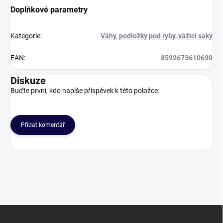
Doplňkové parametry
Kategorie
:
Váhy, podložky pod ryby, vážicí saky
EAN
:
8592673610690
Diskuze
Buďte první, kdo napíše příspěvek k této položce.
Přidat komentář
Z
á