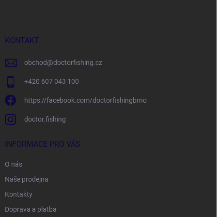
p
a
t
í
KONTAKT
obchod
@
doctorfishing.cz
+420 607 043 100
https://facebook.com/doctorfishingbrno
doctor.fishing
INFORMACE PRO VÁS
O nás
Naše prodejna
Kontakty
Doprava a platba