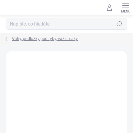
Přejít
na
obsah
Hledat
Váhy, podložky pod ryby, vážicí saky
Neohodnoceno
Podrobnosti hodnocení
ZNAČKA:
GIANTS FISHING