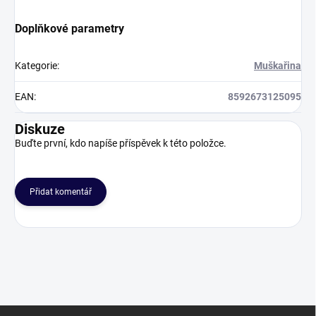
Doplňkové parametry
Kategorie
:
Muškařina
EAN
:
8592673125095
Diskuze
Buďte první, kdo napíše příspěvek k této položce.
Přidat komentář
Z