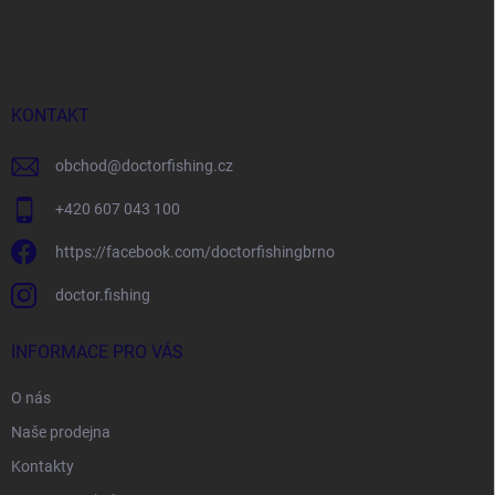
á
p
a
t
í
KONTAKT
obchod
@
doctorfishing.cz
+420 607 043 100
https://facebook.com/doctorfishingbrno
doctor.fishing
INFORMACE PRO VÁS
O nás
Naše prodejna
Kontakty