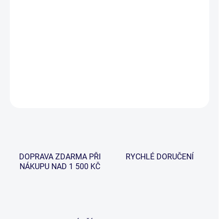
cena:
−
+
Přidat do košíku
Praktický kompaktní metr, který má integrované LED světlo.
DETAILNÍ INFORMACE
ZEPTAT SE
HLÍDAT
DOPRAVA ZDARMA PŘI
RYCHLÉ DORUČENÍ
NÁKUPU NAD 1 500 KČ