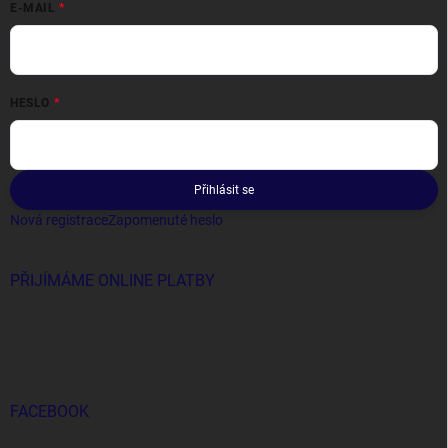
E-MAIL
HESLO
Přihlásit se
Nová registrace
Zapomenuté heslo
PŘIJÍMÁME ONLINE PLATBY
FACEBOOK