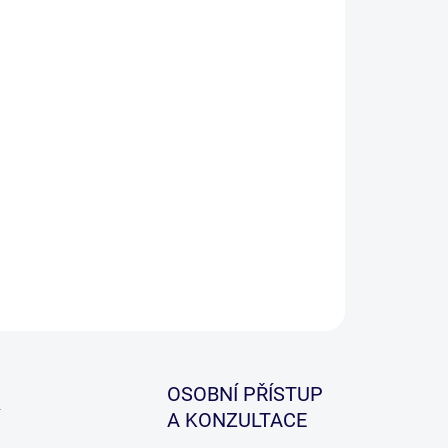
−
+
Přidat do košíku
i oblíbené a kvalitně zpracované krmítko, které je
dné pro lov na method feeder nebo lehkou
ařinu.
ILNÍ INFORMACE
ZEPTAT SE
HLÍDAT
OSOBNÍ PŘÍSTUP
A KONZULTACE