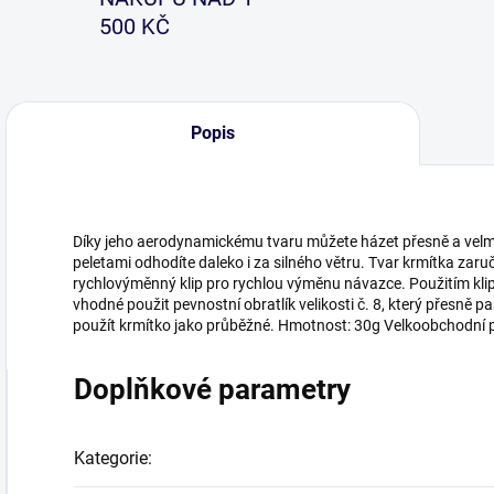
500 KČ
Popis
Díky jeho aerodynamickému tvaru můžete házet přesně a velm
peletami odhodíte daleko i za silného větru. Tvar krmítka zaruču
rychlovýměnný klip pro rychlou výměnu návazce. Použitím klip
vhodné použit pevnostní obratlík velikosti č. 8, který přesně p
použít krmítko jako průběžné. Hmotnost: 30g Velkoobchodní p
Doplňkové parametry
Kategorie
: