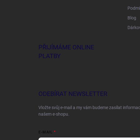
Podmí
Blog
Dárko
PŘIJÍMÁME ONLINE
PLATBY
ODEBÍRAT NEWSLETTER
Vložte svůj e-mail a my vám budeme zasílat informa
našem e-shopu.
E-MAIL