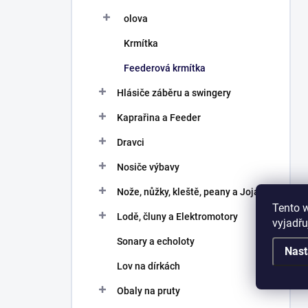
olova
Krmítka
Feederová krmítka
Hlásiče záběru a swingery
Kaprařina a Feeder
Dravci
Nosiče výbavy
Nože, nůžky, kleště, peany a Joja
Tento 
Lodě, čluny a Elektromotory
vyjadřu
Sonary a echoloty
Nast
Lov na dírkách
Obaly na pruty