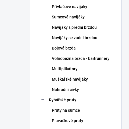
n
Přívlačové navijáky
í
p
Sumcové navijáky
a
n
Navijáky s přední brzdou
e
Navijáky se zadní brzdou
l
Bojová brzda
Volnoběžná brzda - baitrunnery
Multiplikátory
Muškařské navijáky
Náhradní cívky
Rybářské pruty
Pruty na sumce
Plavačkové pruty