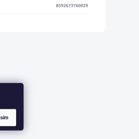
8592673760029
asím