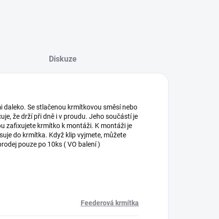
Diskuze
i daleko. Se stlačenou krmítkovou směsí nebo
je, že drží při dně i v proudu. Jeho součástí je
u zafixujete krmítko k montáži. K montáži je
asuje do krmítka. Když klip vyjmete, můžete
rodej pouze po 10ks ( VO balení )
Feederová krmítka