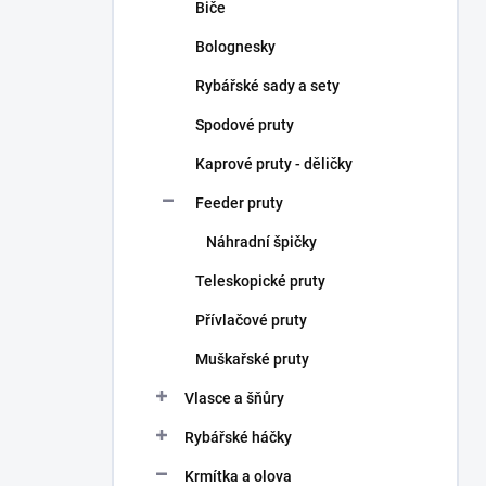
Biče
Bolognesky
Rybářské sady a sety
Spodové pruty
Kaprové pruty - děličky
Feeder pruty
Náhradní špičky
Teleskopické pruty
Přívlačové pruty
Muškařské pruty
Vlasce a šňůry
Rybářské háčky
Krmítka a olova