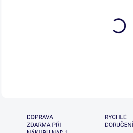
Velm
vho
kapr
DETA
DOPRAVA
RYCHLÉ
ZDARMA PŘI
DORUČENÍ
NÁKUPU NAD 1