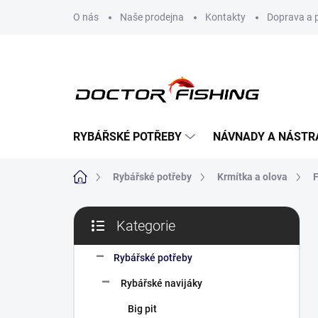
Přejít
O nás
Naše prodejna
Kontakty
Doprava a 
na
obsah
RYBÁŘSKÉ POTŘEBY
NÁVNADY A NÁSTR
Domů
Rybářské potřeby
Krmítka a olova
F
P
Kategorie
o
Přeskočit
s
kategorie
t
Rybářské potřeby
r
Rybářské navijáky
a
n
Big pit