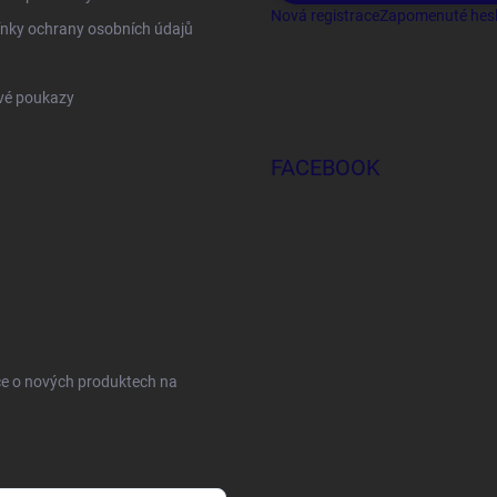
Nová registrace
Zapomenuté hes
nky ochrany osobních údajů
vé poukazy
FACEBOOK
ce o nových produktech na