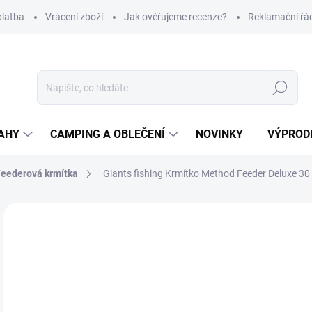
platba
Vrácení zboží
Jak ověřujeme recenze?
Reklamační řá
Hledat
AHY
CAMPING A OBLEČENÍ
NOVINKY
VÝPROD
eederová krmítka
Giants fishing Krmítko Method Feeder Deluxe 30
Neohodnoceno
Podrobnosti hodnocení
ZNAČKA
30
Měr
SK
cena