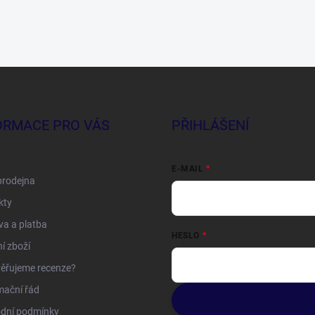
ORMACE PRO VÁS
PŘIHLÁŠENÍ
E-MAIL
prodejna
kty
a a platba
HESLO
í zboží
ěřujeme recenze?
mační řád
dní podmínky