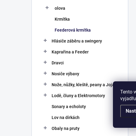
olova
Krmítka
Feederová krmítka
Hlásiče záběru a swingery
Kaprařina a Feeder
Dravci
Nosiče výbavy
Nože, nůžky, kleště, peany a Joja
Tento 
Lodě, čluny a Elektromotory
vyjadřu
Sonary a echoloty
Nast
Lov na dírkách
Obaly na pruty