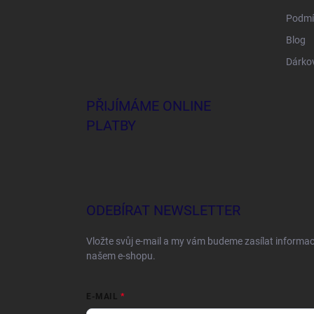
Podmí
Blog
Dárko
PŘIJÍMÁME ONLINE
PLATBY
ODEBÍRAT NEWSLETTER
Vložte svůj e-mail a my vám budeme zasílat informa
našem e-shopu.
E-MAIL