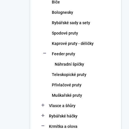
Biče
Bolognesky
Rybářské sady a sety
Spodové pruty
Kaprové pruty - děličky
Feeder pruty
Náhradní špičky
Teleskopické pruty
Přívlačové pruty
Muškařské pruty
Vlasce a šňůry
Rybářské háčky
Krmítka a olova