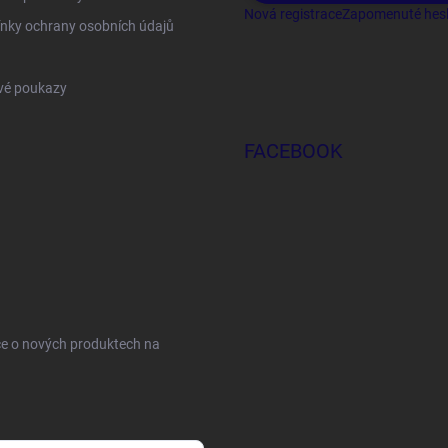
Nová registrace
Zapomenuté hes
nky ochrany osobních údajů
vé poukazy
FACEBOOK
ce o nových produktech na