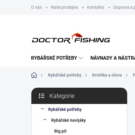
Přejít
O nás
Naše prodejna
Kontakty
Doprava a 
na
obsah
RYBÁŘSKÉ POTŘEBY
NÁVNADY A NÁSTR
Domů
Rybářské potřeby
Krmítka a olova
F
P
Kategorie
o
Přeskočit
s
kategorie
t
Rybářské potřeby
r
Rybářské navijáky
a
n
Big pit