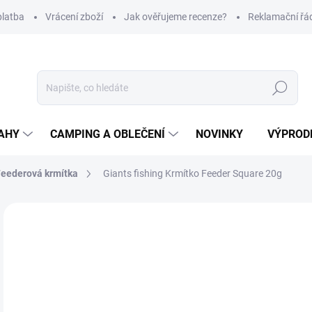
platba
Vrácení zboží
Jak ověřujeme recenze?
Reklamační řá
Hledat
AHY
CAMPING A OBLEČENÍ
NOVINKY
VÝPROD
eederová krmítka
Giants fishing Krmítko Feeder Square 20g
Neohodnoceno
Podrobnosti hodnocení
ZNAČKA
29
Měr
SK
cena