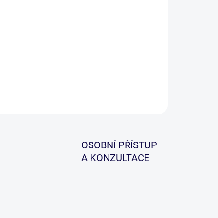
−
+
Přidat do košíku
ce kvalitní feederové krmítko hranatého tvaru, které
ečlivě opracováno.
ILNÍ INFORMACE
ZEPTAT SE
HLÍDAT
OSOBNÍ PŘÍSTUP
A KONZULTACE