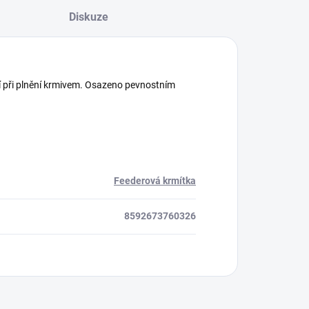
Diskuze
utí při plnění krmivem. Osazeno pevnostním
Feederová krmítka
8592673760326