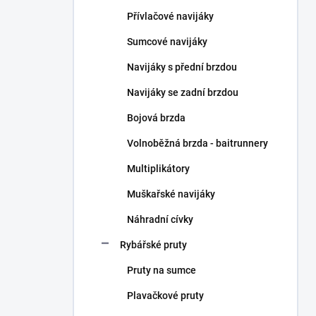
n
Přívlačové navijáky
í
p
Sumcové navijáky
a
n
Navijáky s přední brzdou
e
Navijáky se zadní brzdou
l
Bojová brzda
Volnoběžná brzda - baitrunnery
Multiplikátory
Muškařské navijáky
Náhradní cívky
Rybářské pruty
Pruty na sumce
Plavačkové pruty