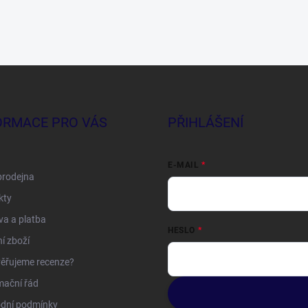
ORMACE PRO VÁS
PŘIHLÁŠENÍ
E-MAIL
prodejna
kty
a a platba
HESLO
í zboží
ěřujeme recenze?
mační řád
dní podmínky