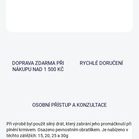
DETAILNÍ INFORMACE
ZEPTAT SE
HLÍDAT
DOPRAVA ZDARMA PŘI
RYCHLÉ DORUČENÍ
NÁKUPU NAD 1 500 KČ
OSOBNÍ PŘÍSTUP A KONZULTACE
Při výrobě byl použit silný drát, který zabrání jeho promáčknutí při
plnění krmivem. Osazeno pevnostním obratlíkem. Je nabízeno v
těchto zátěžích: 15, 20, 25 a 30g