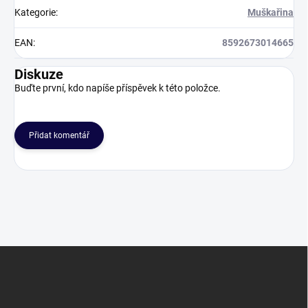
Kategorie
:
Muškařina
EAN
:
8592673014665
Diskuze
Buďte první, kdo napíše příspěvek k této položce.
Přidat komentář
Z
á
p
a