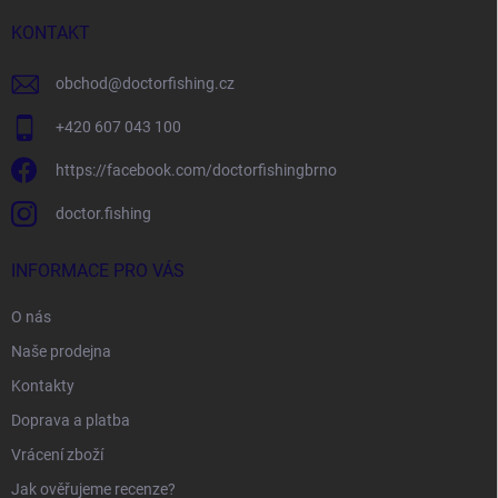
t
í
KONTAKT
obchod
@
doctorfishing.cz
+420 607 043 100
https://facebook.com/doctorfishingbrno
doctor.fishing
INFORMACE PRO VÁS
O nás
Naše prodejna
Kontakty
Doprava a platba
Vrácení zboží
Jak ověřujeme recenze?