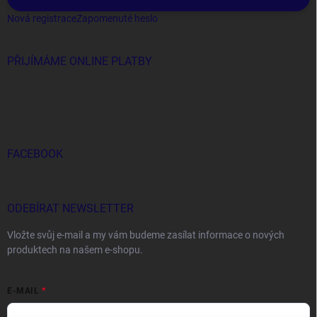
Nová registrace
Zapomenuté heslo
PŘIJÍMÁME ONLINE PLATBY
FACEBOOK
ODEBÍRAT NEWSLETTER
Vložte svůj e-mail a my vám budeme zasílat informace o nových
produktech na našem e-shopu.
E-MAIL