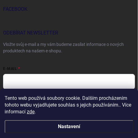
FACEBOOK
ODEBÍRAT NEWSLETTER
Vložte svůj e-mail a my vám budeme zasílat informace o nových
produktech na našem e-shopu.
E-MAIL
Tento web používá soubory cookie. Dalším procházením
Vložením e-mailu souhlasíte s
podmínkami ochrany osobních údajů
tohoto webu vyjadřujete souhlas s jejich používáním.. Více
Přihlásit se
informací
zde
.
Nastavení