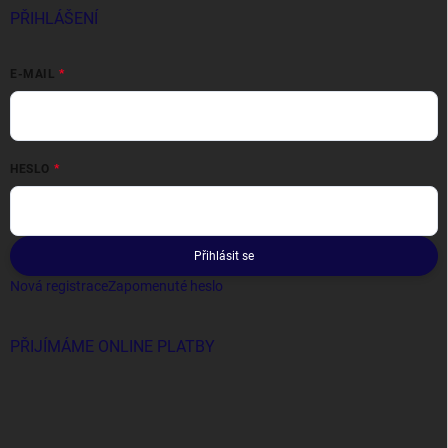
PŘIHLÁŠENÍ
E-MAIL
HESLO
Přihlásit se
Nová registrace
Zapomenuté heslo
PŘIJÍMÁME ONLINE PLATBY