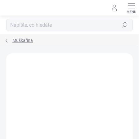
Přejít
na
obsah
Hledat
Muškařina
Neohodnoceno
Podrobnosti hodnocení
ZNAČKA:
GIANTS FISHING