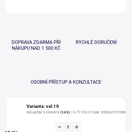
ZEPTAT SE
HLÍDAT
DOPRAVA ZDARMA PŘI
RYCHLÉ DORUČENÍ
NÁKUPU NAD 1 500 KČ
OSOBNÍ PŘÍSTUP A KONZULTACE
Varianta: vel.10
| G-72108-10
SKLADEM V ESHOPU
(5 KS)
EAN:
8592673721099
−
+