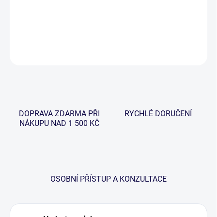
60% polyesteru, což zajistí pohodlí, komfort a je velmi příjemné na
dotek.
DETAILNÍ INFORMACE
ZEPTAT SE
HLÍDAT
DOPRAVA ZDARMA PŘI
RYCHLÉ DORUČENÍ
NÁKUPU NAD 1 500 KČ
OSOBNÍ PŘÍSTUP A KONZULTACE