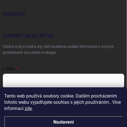
FACEBOOK
ODEBÍRAT NEWSLETTER
Vložte svůj e-mail a my vám budeme zasílat informace o nových
produktech na našem e-shopu.
E-MAIL
Tento web používá soubory cookie. Dalším procházením
Vložením e-mailu souhlasíte s
podmínkami ochrany osobních údajů
tohoto webu vyjadřujete souhlas s jejich používáním.. Více
Přihlásit se
informací
zde
.
Nastavení