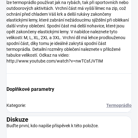
lze termoprádlo používat jak na rybách, tak při sportovních nebo
outdoorových aktivitách. Vrchní část má vyšší límec na zip, což
ochrání před chladem Váš krk a delší rukávy zakončeny
elastickými lemy, které zabrání nežádoucímu sjíždění při oblékaní
další vrstvy oblečení. Spodní část má delší nohavice, které jsou
opět zakončeny elastickými lemy. V nabídce naleznete tyto
velikosti: M, L, XL, 2XL a 3XL. Vrchní díl má lehce prodlouženou
spodní část, díky tomu je ideálně zakrytá spodní část
termoprádla. Detailní rozměry oblečení naleznete v přiložené
tabulce velikostí. Odkaz na video:
http://www.youtube.com/watch?v=nwTCsfJVTIM
Doplňkové parametry
Kategorie
:
Termoprádlo
Diskuze
Buďte první, kdo napíše příspěvek k této položce.