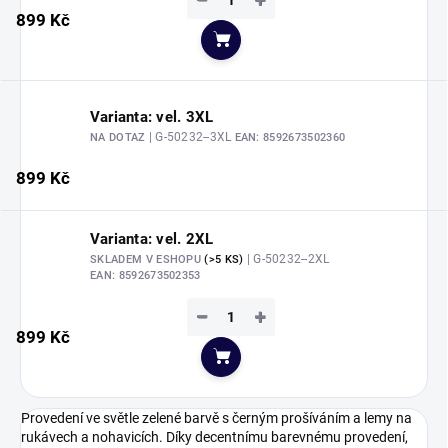
−
+
899 Kč
Do košíku
Varianta: vel. 3XL
| G-50232--3XL
NA DOTAZ
EAN:
8592673502360
899 Kč
Varianta: vel. 2XL
| G-50232--2XL
SKLADEM V ESHOPU
(>5 KS)
EAN:
8592673502353
−
+
899 Kč
Do košíku
Provedení ve světle zelené barvě s černým prošíváním a lemy na
rukávech a nohavicích. Díky decentnímu barevnému provedení,