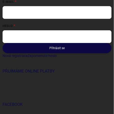
E-MAIL
HESLO
Přihlásit se
Nová registrace
Zapomenuté heslo
PŘIJÍMÁME ONLINE PLATBY
FACEBOOK