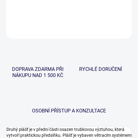
000mm srážek, který je 100% nepromokavý. Foto ilustrační.
DETAILNÍ INFORMACE
ZEPTAT SE
HLÍDAT
DOPRAVA ZDARMA PŘI
RYCHLÉ DORUČENÍ
NÁKUPU NAD 1 500 KČ
OSOBNÍ PŘÍSTUP A KONZULTACE
Druhý plášť je v přední části osazen trubkovou výztuhou, která
vytvoří praktickou předsíňku. Plášť je vybaven větracím systémem