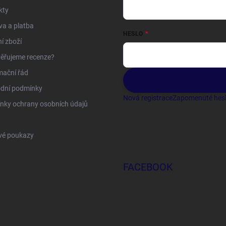
kty
a a platba
HESLO
í zboží
ěřujeme recenze?
mační řád
dní podmínky
Nová registrace
Zapomenuté hes
nky ochrany osobních údajů
vé poukazy
FACEBOOK