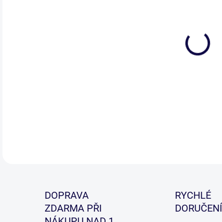
Nov
víč
roz
DETA
DOPRAVA
RYCHLÉ
ZDARMA PŘI
DORUČENÍ
NÁKUPU NAD 1