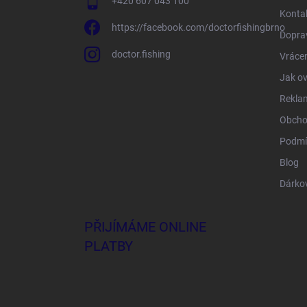
+420 607 043 100
Konta
https://facebook.com/doctorfishingbrno
Doprav
doctor.fishing
Vrácen
Jak ov
Rekla
Obcho
Podmí
Blog
Dárko
PŘIJÍMÁME ONLINE
PLATBY