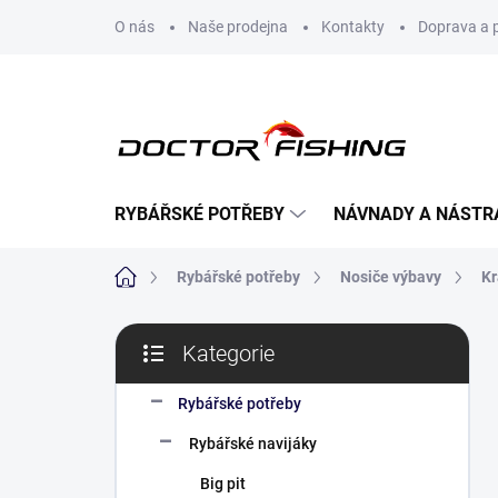
Přejít
O nás
Naše prodejna
Kontakty
Doprava a 
na
obsah
RYBÁŘSKÉ POTŘEBY
NÁVNADY A NÁSTR
Domů
Rybářské potřeby
Nosiče výbavy
Kr
P
Kategorie
o
Přeskočit
s
kategorie
t
Rybářské potřeby
r
Rybářské navijáky
a
n
Big pit