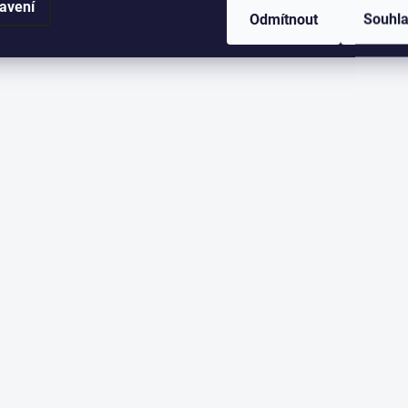
avení
Odmítnout
Souhl