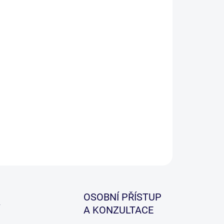
−
+
Přidat do košíku
á čtyřdílná dipovací sada obsahující misku s
kem, nádobu na dipované boilies, nádobku s
prašovačem na esence a menší nádobku s jehlou.
ILNÍ INFORMACE
ZEPTAT SE
HLÍDAT
OSOBNÍ PŘÍSTUP
A KONZULTACE