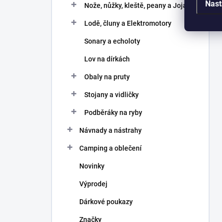
Nast
Nože, nůžky, kleště, peany a Joja
Lodě, čluny a Elektromotory
Sonary a echoloty
Lov na dírkách
Obaly na pruty
Stojany a vidličky
Podběráky na ryby
Návnady a nástrahy
Camping a oblečení
Novinky
Výprodej
Dárkové poukazy
Značky