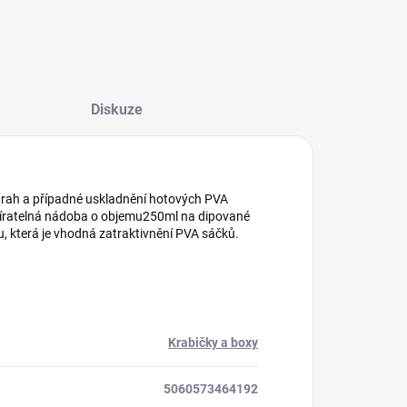
Diskuze
trah a případné uskladnění hotových PVA
víratelná nádoba o objemu250ml na dipované
ou, která je vhodná zatraktivnění PVA sáčků.
Krabičky a boxy
5060573464192