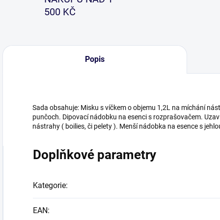
500 KČ
Popis
Sada obsahuje: Misku s víčkem o objemu 1,2L na míchání nás
punčoch. Dipovací nádobku na esenci s rozprašovačem. Uza
nástrahy ( boilies, či pelety ). Menší nádobka na esence s jehl
Doplňkové parametry
Kategorie
:
EAN
: