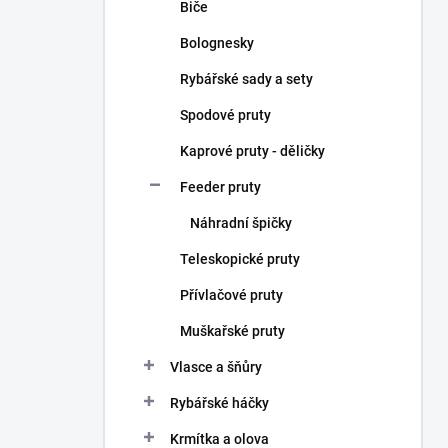
Biče
Bolognesky
Rybářské sady a sety
Spodové pruty
Kaprové pruty - děličky
Feeder pruty
Náhradní špičky
Teleskopické pruty
Přívlačové pruty
Muškařské pruty
Vlasce a šňůry
Rybářské háčky
Krmítka a olova