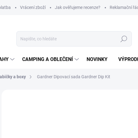
platba
Vrácení zboží
Jak ověřujeme recenze?
Reklamační řá
Hledat
AHY
CAMPING A OBLEČENÍ
NOVINKY
VÝPROD
abičky a boxy
Gardner Dipovací sada Gardner Dip Kit
Neohodnoceno
Podrobnosti hodnocení
ZNAČKA
3
Měr
SK
cena