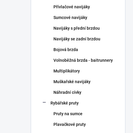
n
Přívlačové navijáky
í
p
Sumcové navijáky
a
n
Navijáky s přední brzdou
e
Navijáky se zadní brzdou
l
Bojová brzda
Volnoběžná brzda - baitrunnery
Multiplikátory
Muškařské navijáky
Náhradní cívky
Rybářské pruty
Pruty na sumce
Plavačkové pruty