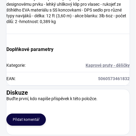
designovému prvku - lehký uhlíkový klip pro vlasec - rukojeť ze
štíhlého EVA materiálu s SS koncovkami - DPS sedlo pro různé
typy navijáků - délka: 12 ft (3,60 m) - akce blanku: 3lb 6oz - počet
dílů: 2 -hmotnost: 0,389 kg
Doplňkové parametry
Kategorie
:
Kaprové pruty - děličky
EAN
:
5060573461832
Diskuze
Buďte první, kdo napíše příspěvek k této položce.
Přidat komentář