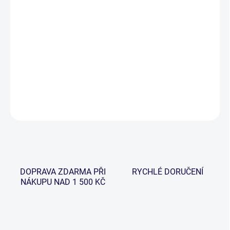
−
+
Přidat do košíku
Tento překrásný kousek v akci 12ft 3lb 6oz je hlavním jádrem řady
GTD, tedy od něj nemůžeme očekávat nic jiného, než
nekompromisní přístup pro každý rybolov.
DETAILNÍ INFORMACE
ZEPTAT SE
HLÍDAT
DOPRAVA ZDARMA PŘI
RYCHLÉ DORUČENÍ
NÁKUPU NAD 1 500 KČ