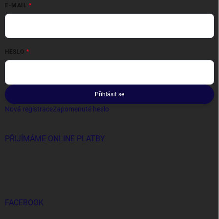
E-MAIL
HESLO
Přihlásit se
Nová registrace
Zapomenuté heslo
PŘIJÍMÁME ONLINE PLATBY
FACEBOOK