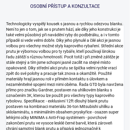
OSOBNÍ PŘÍSTUP A KONZULTACE
Technologicky vyspělý kousek s jasnou a rychlou odezvou blanku.
Není to jen o tom, jak se s prutem hází, ale díky jeho konstrukci je
také velmi působivý při navádění ryby do podběráku, a i v tomto
případě si vede velmi dobře. Díky jeho plynulé a čilé akci je jasnou
volbou pro všechny možné styly kaprového rybaření. Střední akce
prutu je výbornou volbou pro ty rybáře, kteří používají širokou
řadu zátěží s různou hmotností. Pocit totiž i při změně zátěže je
stále stejný a tím jsme schopni jasně zacílit na stejné místo
opakovaně. Díky střední akci prutu se špička velmi rychle vrací
zpět do své polohy a pracuje tak znova a okamžitě. Použité
materiály hrají jasnou roli v přímém kontaktu s úlovkem a
nezaměnitelné spojení mezi nimi oběma. Řada GTD byla navržena
přímo pro značku Gardner, postaven na uhlíkovém blanku s
označením 3K, kterou lze použít pro všechny typy kaprového
rybolovu. Specifikace: - exklusivní 12ft dlouhý blank prutu
postaven na kombinaci materiálu 36-ton Mitsubishi uhlíku a
sklolaminátu, s minimálním obsahem pryskyřice - osazen super
lehkými očky MINIMA s Anti-Frap systémem - povrchové
zakončení prutu ve vysoce lesklé černé barvě, která zároveň
chrání samotný blank prutu a přispívá jednoznačně k