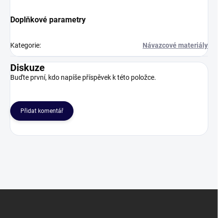
Doplňkové parametry
Kategorie
:
Návazcové materiály
Diskuze
Buďte první, kdo napíše příspěvek k této položce.
Přidat komentář
Z
á
p