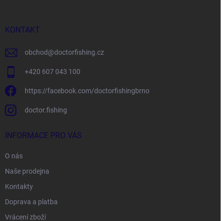
a
t
í
KONTAKT
obchod
@
doctorfishing.cz
+420 607 043 100
https://facebook.com/doctorfishingbrno
doctor.fishing
INFORMACE PRO VÁS
O nás
Naše prodejna
Kontakty
Doprava a platba
Vrácení zboží