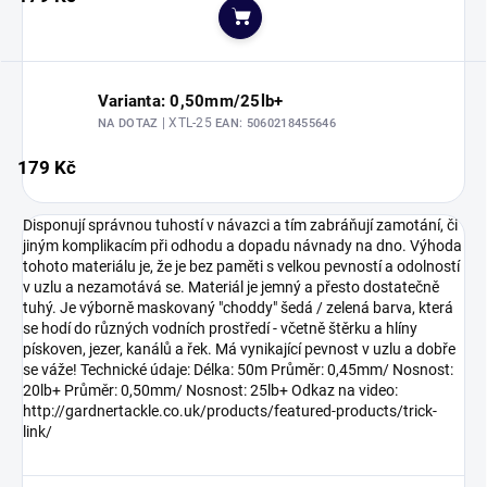
Do košíku
Varianta: 0,50mm/25lb+
| XTL-25
NA DOTAZ
EAN:
5060218455646
179 Kč
Disponují správnou tuhostí v návazci a tím zabráňují zamotání, či
jiným komplikacím při odhodu a dopadu návnady na dno. Výhoda
tohoto materiálu je, že je bez paměti s velkou pevností a odolností
v uzlu a nezamotává se. Materiál je jemný a přesto dostatečně
tuhý. Je výborně maskovaný "choddy" šedá / zelená barva, která
se hodí do různých vodních prostředí - včetně štěrku a hlíny
pískoven, jezer, kanálů a řek. Má vynikající pevnost v uzlu a dobře
se váže! Technické údaje: Délka: 50m Průměr: 0,45mm/ Nosnost:
20lb+ Průměr: 0,50mm/ Nosnost: 25lb+ Odkaz na video:
http://gardnertackle.co.uk/products/featured-products/trick-
link/