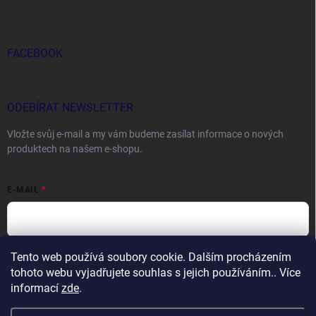
FACEBOOK
ODEBÍRAT NEWSLETTER
Vložte svůj e-mail a my vám budeme zasílat informace o nových
produktech na našem e-shopu.
E-MAIL
Tento web používá soubory cookie. Dalším procházením
Vložením e-mailu souhlasíte s
podmínkami ochrany osobních údajů
tohoto webu vyjadřujete souhlas s jejich používáním.. Více
Přihlásit se
informací
zde
.