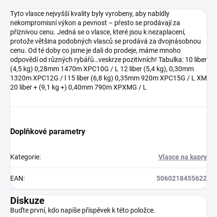
Tyto vlasce nejvyšší kvality byly vyrobeny, aby nabídly
nekompromisní výkon a pevnost – přesto se prodávají za
příznivou cenu. Jedná se o vlasce, které jsou k nezaplacení,
protože většina podobných vlasců se prodává za dvojnásobnou
cenu. Od té doby co jsme je dali do prodeje, máme mnoho
odpovědí od různých rybářů…veskrze pozitivních! Tabulka: 10 liber
(4,5 kg) 0,28mm 1470m XPC10G / L 12 liber (5,4 kg), 0,30mm
1320m XPC12G / l 15 liber (6,8 kg) 0,35mm 920m XPC15G / L XM
20 liber + (9,1 kg +) 0,40mm 790m XPXMG / L
Doplňkové parametry
Kategorie
:
Vlasce na kapry
EAN
:
5060218455622
Diskuze
Buďte první, kdo napíše příspěvek k této položce.