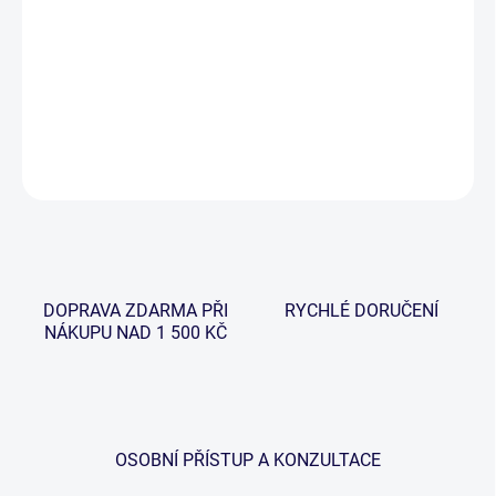
Firma Gardner čerpá z dlouholetých zkušeností ve výrobě a
distribuci těch nejlepších vlasců pro lov kaprů a způsob lovu
plavaná či feeder. Až se jim podařilo vyvinout exkluzivní sérii
vlasců „Pro Light Blend“ a „Pro Dark Blend“.
DETAILNÍ INFORMACE
ZEPTAT SE
HLÍDAT
DOPRAVA ZDARMA PŘI
RYCHLÉ DORUČENÍ
NÁKUPU NAD 1 500 KČ
OSOBNÍ PŘÍSTUP A KONZULTACE