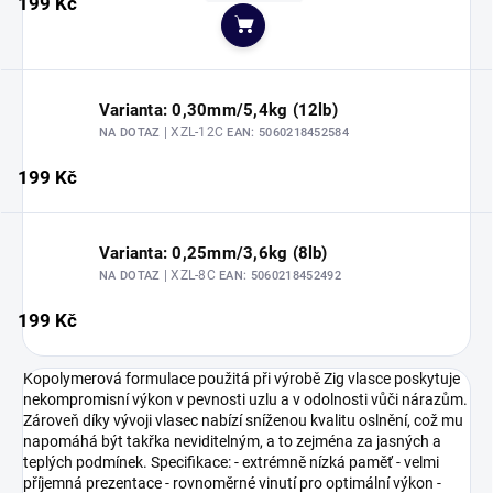
199 Kč
Do košíku
Varianta: 0,30mm/5,4kg (12lb)
| XZL-12C
NA DOTAZ
EAN:
5060218452584
199 Kč
Varianta: 0,25mm/3,6kg (8lb)
| XZL-8C
NA DOTAZ
EAN:
5060218452492
199 Kč
Kopolymerová formulace použitá při výrobě Zig vlasce poskytuje
nekompromisní výkon v pevnosti uzlu a v odolnosti vůči nárazům.
Zároveň díky vývoji vlasec nabízí sníženou kvalitu oslnění, což mu
napomáhá být takřka neviditelným, a to zejména za jasných a
teplých podmínek. Specifikace: - extrémně nízká paměť - velmi
příjemná prezentace - rovnoměrné vinutí pro optimální výkon -