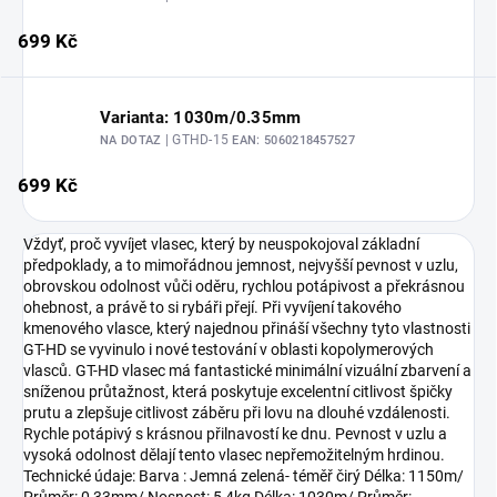
699 Kč
Varianta: 1030m/0.35mm
| GTHD-15
NA DOTAZ
EAN:
5060218457527
699 Kč
Vždyť, proč vyvíjet vlasec, který by neuspokojoval základní
předpoklady, a to mimořádnou jemnost, nejvyšší pevnost v uzlu,
obrovskou odolnost vůči oděru, rychlou potápivost a překrásnou
ohebnost, a právě to si rybáři přejí. Při vyvíjení takového
kmenového vlasce, který najednou přináší všechny tyto vlastnosti
GT-HD se vyvinulo i nové testování v oblasti kopolymerových
vlasců. GT-HD vlasec má fantastické minimální vizuální zbarvení a
sníženou průtažnost, která poskytuje excelentní citlivost špičky
prutu a zlepšuje citlivost záběru při lovu na dlouhé vzdálenosti.
Rychle potápivý s krásnou přilnavostí ke dnu. Pevnost v uzlu a
vysoká odolnost dělají tento vlasec nepřemožitelným hrdinou.
Technické údaje: Barva : Jemná zelená- téměř čirý Délka: 1150m/