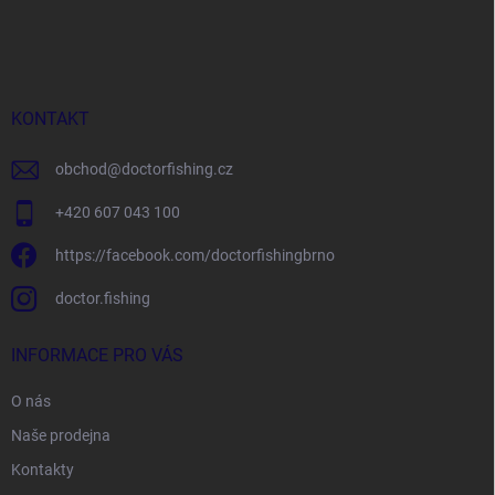
á
p
a
t
í
KONTAKT
obchod
@
doctorfishing.cz
+420 607 043 100
https://facebook.com/doctorfishingbrno
doctor.fishing
INFORMACE PRO VÁS
O nás
Naše prodejna
Kontakty