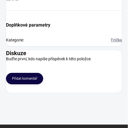
Doplňkové parametry
Kategorie
:
Trička
Diskuze
Buďte první, kdo napíše příspěvek k této položce.
Přidat komentář
Z