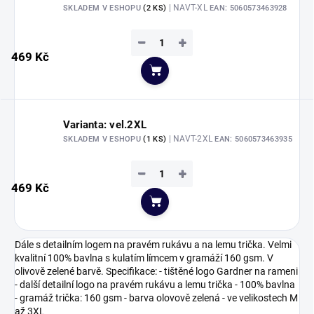
| NAVT-XL
SKLADEM V ESHOPU
(2 KS)
EAN:
5060573463928
−
+
469 Kč
Do košíku
Varianta: vel.2XL
| NAVT-2XL
SKLADEM V ESHOPU
(1 KS)
EAN:
5060573463935
−
+
469 Kč
Do košíku
Dále s detailním logem na pravém rukávu a na lemu trička. Velmi
kvalitní 100% bavlna s kulatím límcem v gramáží 160 gsm. V
olivově zelené barvě. Specifikace: - tištěné logo Gardner na rameni
- další detailní logo na pravém rukávu a lemu trička - 100% bavlna
- gramáž trička: 160 gsm - barva olovově zelená - ve velikostech M
až 3XL