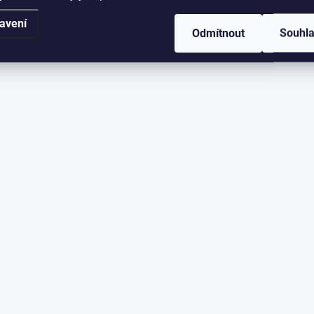
avení
Odmítnout
Souhl