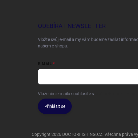
ODEBÍRAT NEWSLETTER
Vložte svůj e-mail a my vám budeme zasílat informa
našem e-shopu.
E-MAIL
Vložením e-mailu souhlasíte s
podmínkami ochrany o
Přihlásit se
Copyright 2026
DOCTORFISHING.CZ
. Všechna práva v