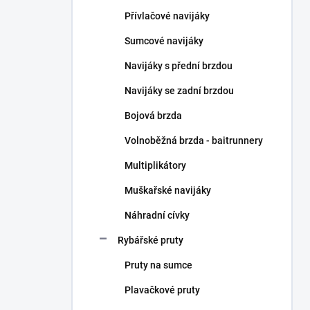
n
Přívlačové navijáky
í
p
Sumcové navijáky
a
n
Navijáky s přední brzdou
e
Navijáky se zadní brzdou
l
Bojová brzda
Volnoběžná brzda - baitrunnery
Multiplikátory
Muškařské navijáky
Náhradní cívky
Rybářské pruty
Pruty na sumce
Plavačkové pruty