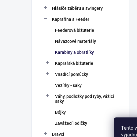
Hlásiče záběru a swingery
Kaprařina a Feeder
Feederová bižuterie
Návazcové materiály
Karabiny a obratlíky
Kaprařská bižuterie
Vnadící pomůcky
Vezírky - saky
Váhy, podložky pod ryby, vážicí
saky
Bójky
Zavážecí lodičky
Tento 
vyjadřu
Dravci