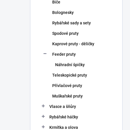
Biče
Bolognesky
Rybářské sady a sety
Spodové pruty
Kaprové pruty - děličky
Feeder pruty
Náhradní špičky
Teleskopické pruty
Přívlačové pruty
Muškařské pruty
Vlasce a šňůry
Rybářské háčky
Krmítka a olova