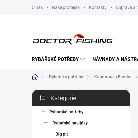
Přejít
O nás
Naše prodejna
Kontakty
Doprava a 
na
obsah
RYBÁŘSKÉ POTŘEBY
NÁVNADY A NÁSTR
Domů
Rybářské potřeby
Kaprařina a Feeder
P
Kategorie
o
Přeskočit
s
kategorie
t
Rybářské potřeby
r
Rybářské navijáky
a
n
Big pit