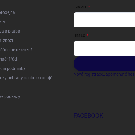
E-MAIL
prodejna
kty
a a platba
HESLO
í zboží
ěřujeme recenze?
mační řád
dní podmínky
Nová registrace
Zapomenuté hes
nky ochrany osobních údajů
vé poukazy
FACEBOOK