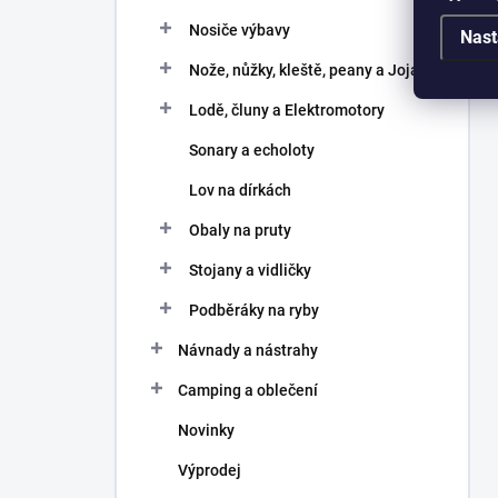
Nosiče výbavy
Nast
Nože, nůžky, kleště, peany a Joja
Lodě, čluny a Elektromotory
Sonary a echoloty
Lov na dírkách
Obaly na pruty
Stojany a vidličky
Podběráky na ryby
Návnady a nástrahy
Camping a oblečení
Novinky
Výprodej