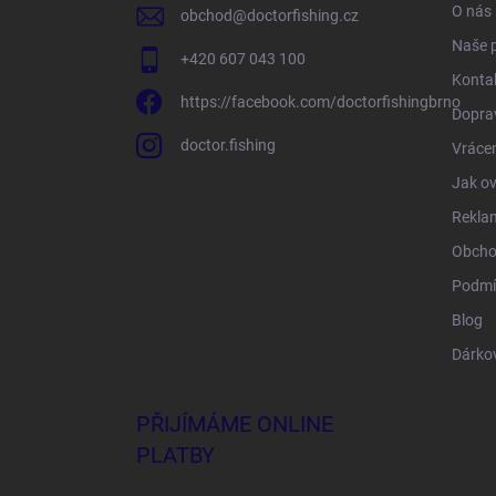
O nás
obchod
@
doctorfishing.cz
Naše 
+420 607 043 100
Konta
https://facebook.com/doctorfishingbrno
Doprav
doctor.fishing
Vrácen
Jak ov
Rekla
Obcho
Podmí
Blog
Dárko
PŘIJÍMÁME ONLINE
PLATBY