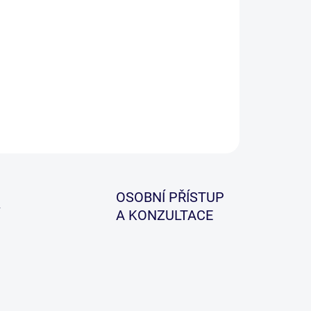
o systém je vhodná cesta jak umístit zátěž. Balení
ahuje 4 druhy nezbytných komponentů.
ILNÍ INFORMACE
ZEPTAT SE
HLÍDAT
OSOBNÍ PŘÍSTUP
A KONZULTACE