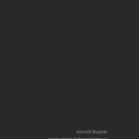
Vytvořil Shoptet
Nastavil tým EshopyUmíme.cz