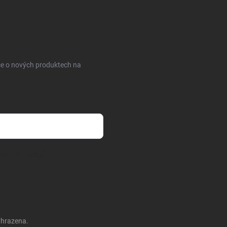
ce o nových produktech na
sobních údajů
yhrazena.