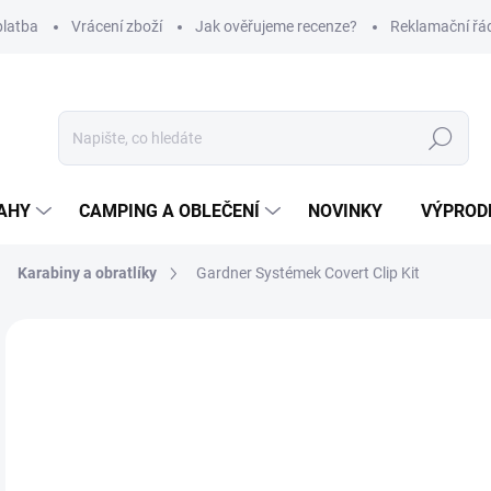
platba
Vrácení zboží
Jak ověřujeme recenze?
Reklamační řá
Hledat
AHY
CAMPING A OBLEČENÍ
NOVINKY
VÝPROD
Karabiny a obratlíky
Gardner Systémek Covert Clip Kit
Neohodnoceno
Podrobnosti hodnocení
ZNAČKA
1
Měr
Z
cena