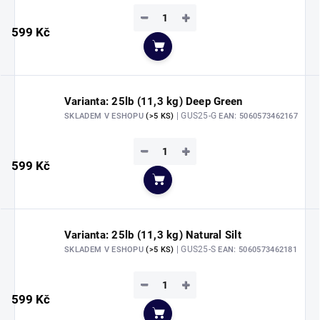
−
+
599 Kč
Do košíku
Varianta: 25lb (11,3 kg) Deep Green
| GUS25-G
SKLADEM V ESHOPU
(>5 KS)
EAN:
5060573462167
−
+
599 Kč
Do košíku
Varianta: 25lb (11,3 kg) Natural Silt
| GUS25-S
SKLADEM V ESHOPU
(>5 KS)
EAN:
5060573462181
−
+
599 Kč