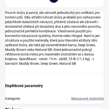
Do košíku
Povrch šnůry je pevný, ale zároveň jednoduchý pro svlékání, pro
tvoření uzlů. Díky střední tuhosti šnůry je ideální pro nahazování
jakýchkoliv balančních návazců, přičemž zůstává ale zároveň i
dostatečně ohebná při dosažený dna a jeho nerovného povrchu,
jednoznačně perfektní kombinace. Všestranné použití pro
konvenční návazcové systémy, Ronnie nebo Hinged. Není to jen
struktura a použité materiály, které jsou hlavními atributy této
splétané šnůry, ale také její nezaměnitelné barvy, Deep Green,
Muddy Brown nebo Natural Silt, které jednoznačně pokryjí
většinová lovná místa pro maximální ztotožnění se s danou
krajinou. Specifikace: - návin: 15 m - zátěž: 25 lb (11,3 kg) - v
barvách: Muddy Broen, Deep Green, Natural Silt
Doplňkové parametry
Kategorie
:
Návazcové materiály