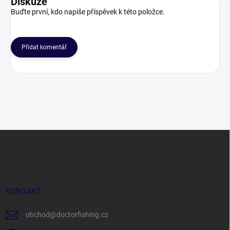
Diskuze
Buďte první, kdo napíše příspěvek k této položce.
Přidat komentář
Z
á
p
a
t
í
KONTAKT
obchod
@
doctorfishing.cz