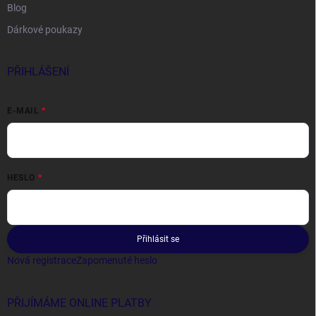
Blog
Dárkové poukazy
PŘIHLÁŠENÍ
E-MAIL
HESLO
Přihlásit se
Nová registrace
Zapomenuté heslo
PŘIJÍMÁME ONLINE PLATBY