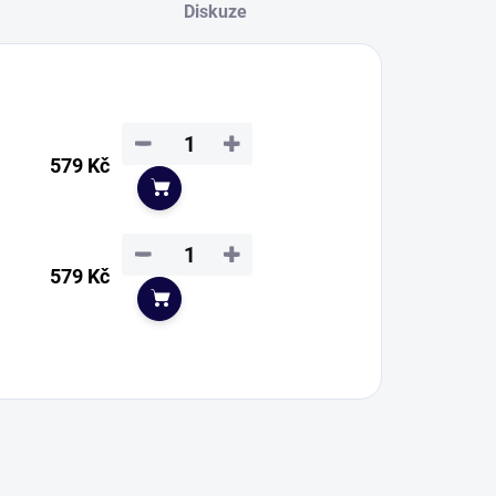
Diskuze
−
+
579 Kč
Do košíku
−
+
579 Kč
Do košíku