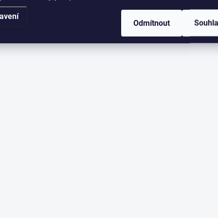
avení
Odmítnout
Souhl