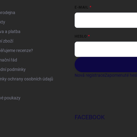
E-MAIL
prodejna
kty
a a platba
HESLO
í zboží
ěřujeme recenze?
mační řád
dní podmínky
Nová registrace
Zapomenuté hes
nky ochrany osobních údajů
vé poukazy
FACEBOOK