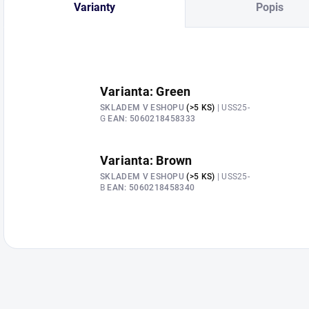
Varianty
Popis
Varianta: Green
SKLADEM V ESHOPU
(>5 KS)
| USS25-
G
EAN:
5060218458333
Varianta: Brown
SKLADEM V ESHOPU
(>5 KS)
| USS25-
B
EAN:
5060218458340