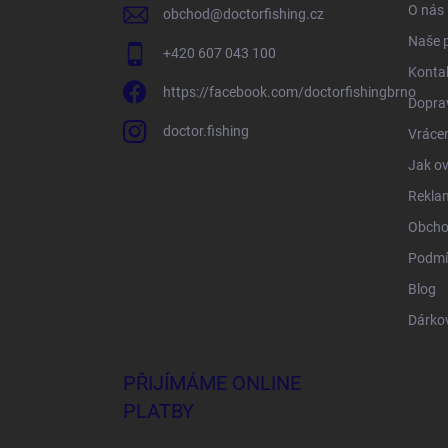
O nás
obchod
@
doctorfishing.cz
Naše 
+420 607 043 100
Konta
https://facebook.com/doctorfishingbrno
Doprav
doctor.fishing
Vrácen
Jak ov
Rekla
Obcho
Podmí
Blog
Dárko
PŘIJÍMÁME ONLINE
PLATBY