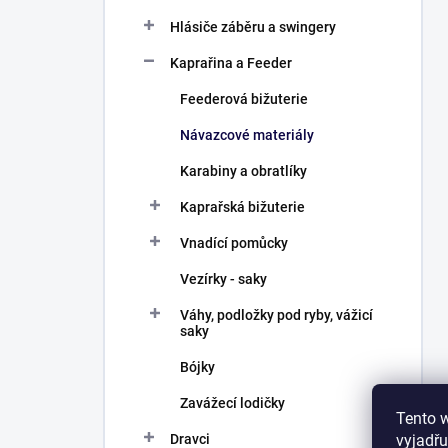
Hlásiče záběru a swingery
Kaprařina a Feeder
Feederová bižuterie
Návazcové materiály
Karabiny a obratlíky
Kaprařská bižuterie
Vnadící pomůcky
Vezírky - saky
Váhy, podložky pod ryby, vážicí
saky
Bójky
Zavážecí lodičky
Tento 
vyjadřu
Dravci