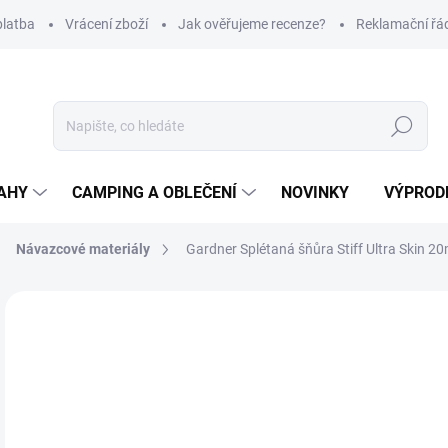
platba
Vrácení zboží
Jak ověřujeme recenze?
Reklamační řá
Hledat
AHY
CAMPING A OBLEČENÍ
NOVINKY
VÝPROD
Návazcové materiály
Gardner Splétaná šňůra Stiff Ultra Skin 2
Neohodnoceno
Podrobnosti hodnocení
ZNAČKA
5
Měr
Z
cena