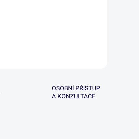
í z řad splétaných svlékacích šnůr od Gardneru
f Ultra Skin.
ILNÍ INFORMACE
ZEPTAT SE
HLÍDAT
OSOBNÍ PŘÍSTUP
A KONZULTACE