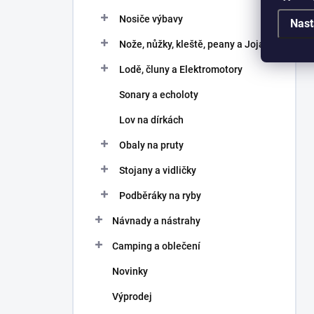
Nosiče výbavy
Nast
Nože, nůžky, kleště, peany a Joja
Lodě, čluny a Elektromotory
Sonary a echoloty
Lov na dírkách
Obaly na pruty
Stojany a vidličky
Podběráky na ryby
Návnady a nástrahy
Camping a oblečení
Novinky
Výprodej