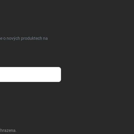
ce o nových produktech na
sobních údajů
yhrazena.