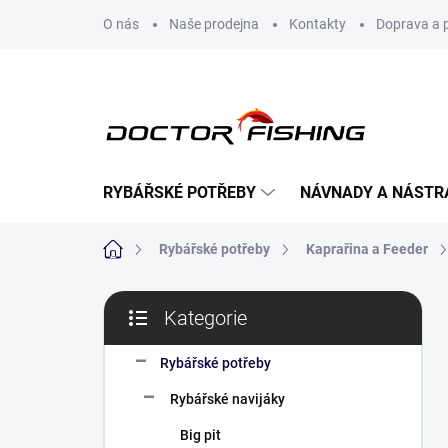
Přejít
O nás
Naše prodejna
Kontakty
Doprava a 
na
obsah
RYBÁŘSKÉ POTŘEBY
NÁVNADY A NÁSTR
Domů
Rybářské potřeby
Kaprařina a Feeder
P
Kategorie
o
Přeskočit
s
kategorie
t
Rybářské potřeby
r
Rybářské navijáky
a
n
Big pit