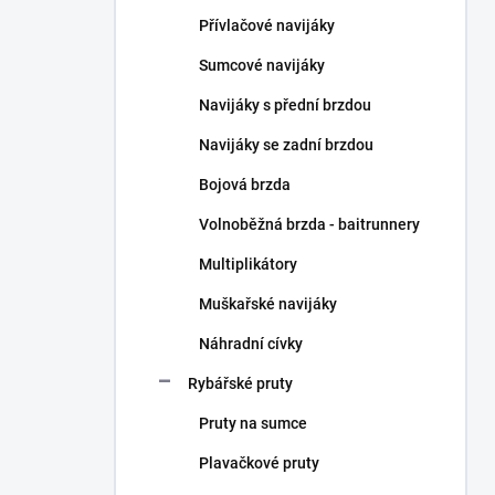
n
Přívlačové navijáky
í
p
Sumcové navijáky
a
n
Navijáky s přední brzdou
e
Navijáky se zadní brzdou
l
Bojová brzda
Volnoběžná brzda - baitrunnery
Multiplikátory
Muškařské navijáky
Náhradní cívky
Rybářské pruty
Pruty na sumce
Plavačkové pruty