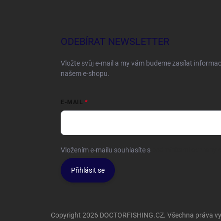
ODEBÍRAT NEWSLETTER
Vložte svůj e-mail a my vám budeme zasílat informa
našem e-shopu.
E-MAIL
Vložením e-mailu souhlasíte s
podmínkami ochrany o
Přihlásit se
Copyright 2026
DOCTORFISHING.CZ
. Všechna práva v