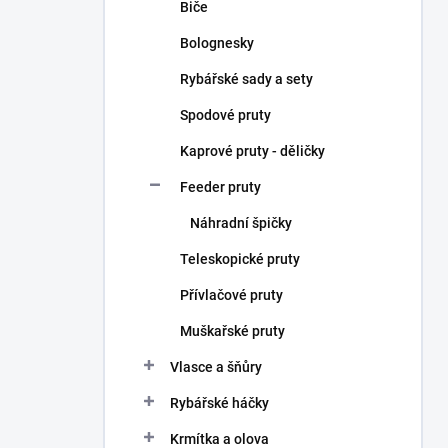
Biče
Bolognesky
Rybářské sady a sety
Spodové pruty
Kaprové pruty - děličky
Feeder pruty
Náhradní špičky
Teleskopické pruty
Přívlačové pruty
Muškařské pruty
Vlasce a šňůry
Rybářské háčky
Krmítka a olova