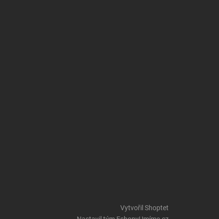
Vytvořil Shoptet
Nastavil tým EshopyUmíme.cz