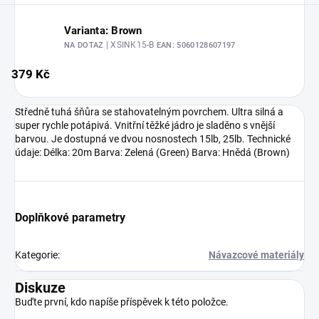
Varianta: Brown
| XSINK15-B
NA DOTAZ
EAN:
5060128607197
379 Kč
Středně tuhá šňůra se stahovatelným povrchem. Ultra silná a
super rychle potápivá. Vnitřní těžké jádro je sladěno s vnější
barvou. Je dostupná ve dvou nosnostech 15lb, 25lb. Technické
údaje: Délka: 20m Barva: Zelená (Green) Barva: Hnědá (Brown)
Doplňkové parametry
Kategorie
:
Návazcové materiály
Diskuze
Buďte první, kdo napíše příspěvek k této položce.