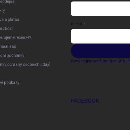
prodejna
kty
a a platba
HESLO
í zboží
ěřujeme recenze?
mační řád
dní podmínky
Nová registrace
Zapomenuté hes
nky ochrany osobních údajů
vé poukazy
FACEBOOK