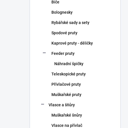
Biče
Bolognesky
Rybářské sady a sety
Spodové pruty
Kaprové pruty - děličky
Feeder pruty
Náhradní špičky
Teleskopické pruty
Přívlačové pruty
Muškařské pruty
Vlasce a šňůry
Muškařské šnůry
Vlasce na přívlač