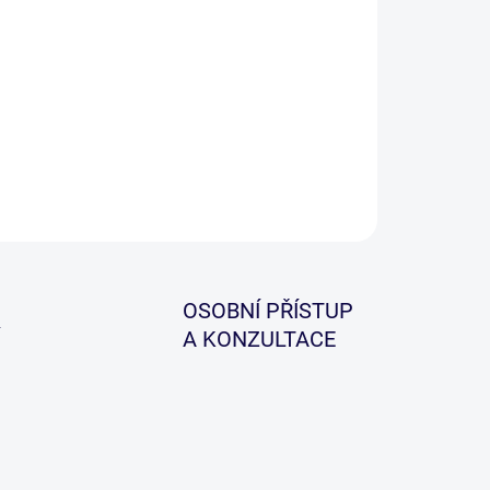
00s je tenčí, hladší, rychle potápivá a její provedení
ňuje delší hody než jiné šnůry tohoto druhu.
ILNÍ INFORMACE
ZEPTAT SE
HLÍDAT
OSOBNÍ PŘÍSTUP
A KONZULTACE