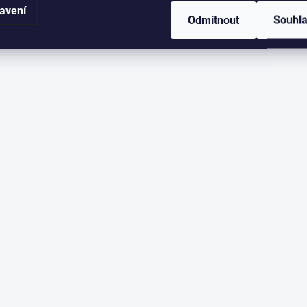
avení
Odmítnout
Souhl