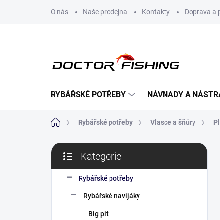
Přejít
O nás
Naše prodejna
Kontakty
Doprava a 
na
obsah
RYBÁŘSKÉ POTŘEBY
NÁVNADY A NÁSTR
Domů
Rybářské potřeby
Vlasce a šňůry
Pl
P
Kategorie
o
Přeskočit
s
kategorie
t
Rybářské potřeby
r
Rybářské navijáky
a
n
Big pit