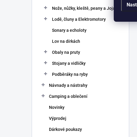
Nast
Nože, nůžky, kleště, peany a Joja
Lodě, čluny a Elektromotory
Sonary a echoloty
Lov na dírkách
Obaly na pruty
Stojany a vidličky
Podběráky na ryby
Návnady a nástrahy
Camping a oblečení
Novinky
Výprodej
Dárkové poukazy