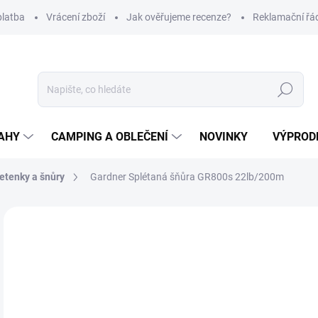
platba
Vrácení zboží
Jak ověřujeme recenze?
Reklamační řá
Hledat
AHY
CAMPING A OBLEČENÍ
NOVINKY
VÝPROD
etenky a šnůry
Gardner Splétaná šňůra GR800s 22lb/200m
Neohodnoceno
Podrobnosti hodnocení
ZNAČKA
8
Měr
NA
cena