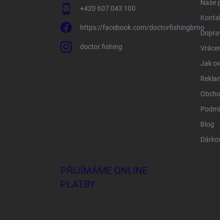
Naše 
+420 607 043 100
Konta
https://facebook.com/doctorfishingbrno
Doprav
doctor.fishing
Vrácen
Jak ov
Rekla
Obcho
Podmí
Blog
Dárko
PŘIJÍMÁME ONLINE
PLATBY