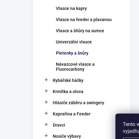
Vlasce na kapry
Vlasce na feeder a plavanou
Vlasce a šňůry na sumce
Univerzální vlasce
Pletenky a šnůry
Návazcové vlasce a
Fluorocarbony
Rybářské háčky
Krmítka a olova
Hlásiče záběru a swingery
Kaprařina a Feeder
Tento 
Dravci
vyjadřu
Nosiče výbavy