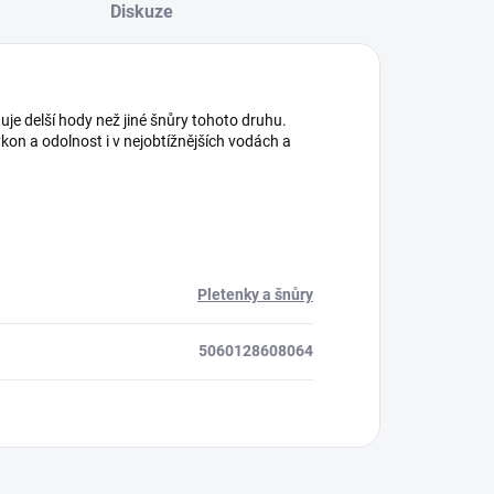
Diskuze
ňuje delší hody než jiné šnůry tohoto druhu.
on a odolnost i v nejobtížnějších vodách a
Pletenky a šnůry
5060128608064