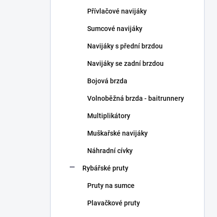
n
Přívlačové navijáky
í
p
Sumcové navijáky
a
n
Navijáky s přední brzdou
e
Navijáky se zadní brzdou
l
Bojová brzda
Volnoběžná brzda - baitrunnery
Multiplikátory
Muškařské navijáky
Náhradní cívky
Rybářské pruty
Pruty na sumce
Plavačkové pruty