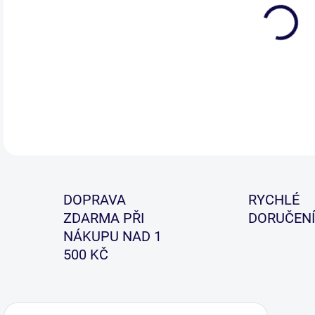
GR 8
umož
DETA
DOPRAVA
RYCHLÉ
ZDARMA PŘI
DORUČENÍ
NÁKUPU NAD 1
500 KČ