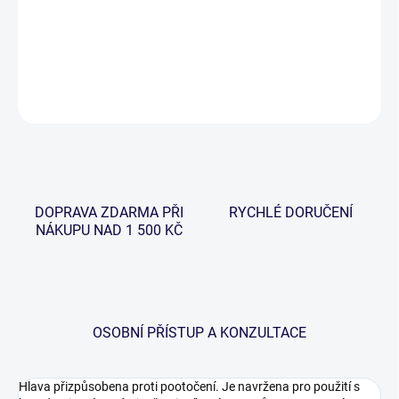
Hlava přizpůsobena proti pootočení. Designována pro použití s
hrazdami a závrtnými tyčemi.
DETAILNÍ INFORMACE
ZEPTAT SE
HLÍDAT
DOPRAVA ZDARMA PŘI
RYCHLÉ DORUČENÍ
NÁKUPU NAD 1 500 KČ
OSOBNÍ PŘÍSTUP A KONZULTACE
Hlava přizpůsobena proti pootočení. Je navržena pro použití s