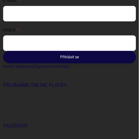
E-MAIL
HESLO
Přihlásit se
Nová registrace
Zapomenuté heslo
PŘIJÍMÁME ONLINE PLATBY
FACEBOOK