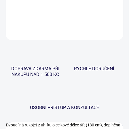
Podběrák GTN s odolnou a lehkou konstrukcí s možností rychlého
a snadného složení a rozložení.
DETAILNÍ INFORMACE
ZEPTAT SE
HLÍDAT
DOPRAVA ZDARMA PŘI
RYCHLÉ DORUČENÍ
NÁKUPU NAD 1 500 KČ
OSOBNÍ PŘÍSTUP A KONZULTACE
Dvoudílná rukojeť z uhlíku o celkové délce 6ft (180 cm), doplněna