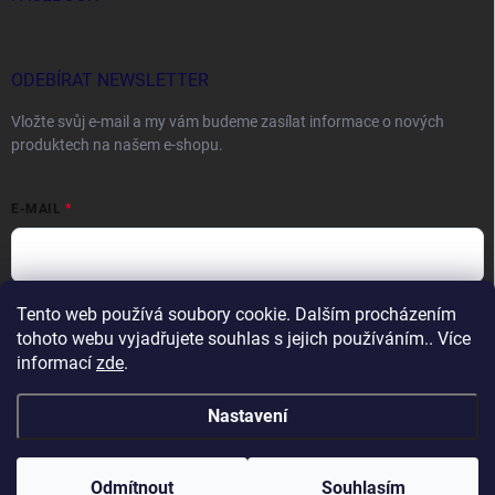
ODEBÍRAT NEWSLETTER
Vložte svůj e-mail a my vám budeme zasílat informace o nových
produktech na našem e-shopu.
E-MAIL
Tento web používá soubory cookie. Dalším procházením
Vložením e-mailu souhlasíte s
podmínkami ochrany osobních údajů
tohoto webu vyjadřujete souhlas s jejich používáním.. Více
Přihlásit se
informací
zde
.
Nastavení
Copyright 2026
DOCTORFISHING.CZ
. Všechna práva vyhrazena.
Odmítnout
Souhlasím