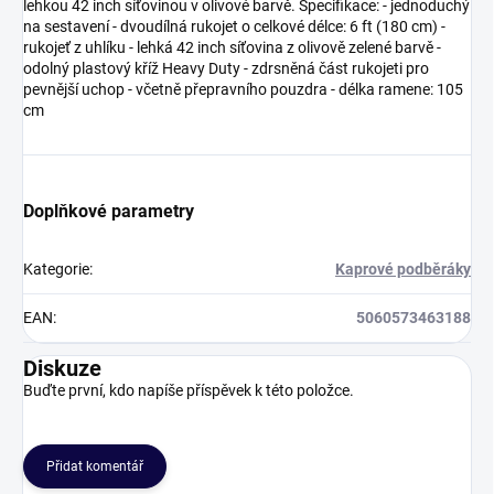
lehkou 42 inch síťovinou v olivové barvě. Specifikace: - jednoduchý
na sestavení - dvoudílná rukojet o celkové délce: 6 ft (180 cm) -
rukojeť z uhlíku - lehká 42 inch síťovina z olivově zelené barvě -
odolný plastový kříž Heavy Duty - zdrsněná část rukojeti pro
pevnější uchop - včetně přepravního pouzdra - délka ramene: 105
cm
Doplňkové parametry
Kategorie
:
Kaprové podběráky
EAN
:
5060573463188
Diskuze
Buďte první, kdo napíše příspěvek k této položce.
Přidat komentář