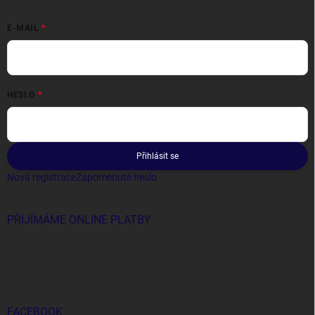
E-MAIL
HESLO
Přihlásit se
Nová registrace
Zapomenuté heslo
PŘIJÍMÁME ONLINE PLATBY
FACEBOOK