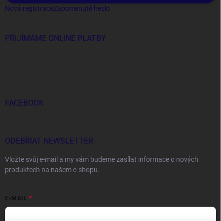
Nová registrace
Zapomenuté heslo
PŘIJÍMÁME ONLINE PLATBY
FACEBOOK
ODEBÍRAT NEWSLETTER
Vložte svůj e-mail a my vám budeme zasílat informace o nových
produktech na našem e-shopu.
E-MAIL