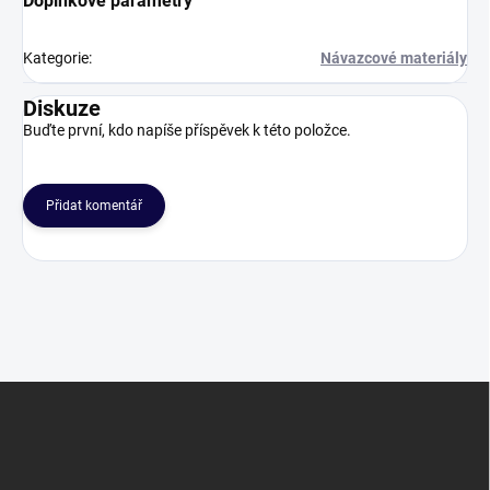
Doplňkové parametry
Kategorie
:
Návazcové materiály
Diskuze
Buďte první, kdo napíše příspěvek k této položce.
Přidat komentář
Z
á
p
a
t