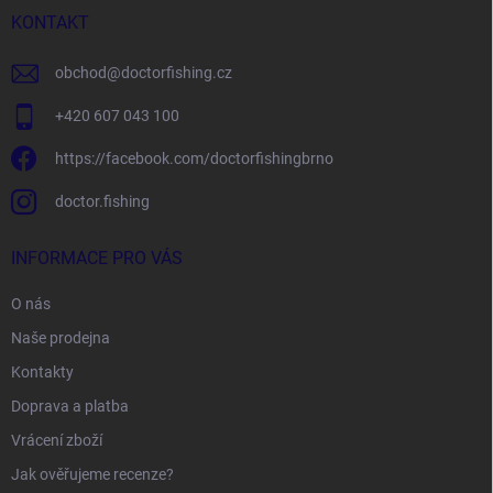
í
KONTAKT
obchod
@
doctorfishing.cz
+420 607 043 100
https://facebook.com/doctorfishingbrno
doctor.fishing
INFORMACE PRO VÁS
O nás
Naše prodejna
Kontakty
Doprava a platba
Vrácení zboží
Jak ověřujeme recenze?