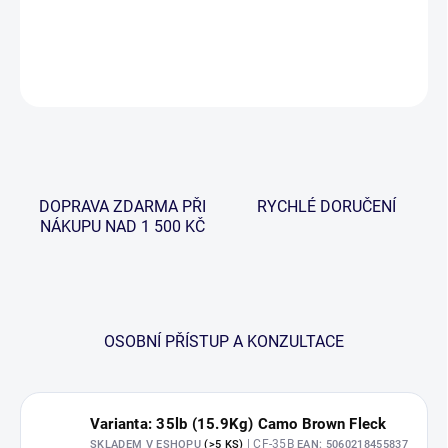
hladinou.
DETAILNÍ INFORMACE
ZEPTAT SE
HLÍDAT
DOPRAVA ZDARMA PŘI
RYCHLÉ DORUČENÍ
NÁKUPU NAD 1 500 KČ
OSOBNÍ PŘÍSTUP A KONZULTACE
Varianta: 35lb (15.9Kg) Camo Brown Fleck
| CF-35B
SKLADEM V ESHOPU
(>5 KS)
EAN:
5060218455837