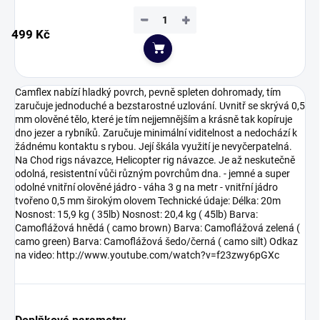
−
+
499 Kč
Do košíku
Camflex nabízí hladký povrch, pevně spleten dohromady, tím
zaručuje jednoduché a bezstarostné uzlování. Uvnitř se skrývá 0,5
mm olověné tělo, které je tím nejjemnějším a krásně tak kopíruje
dno jezer a rybníků. Zaručuje minimální viditelnost a nedochází k
žádnému kontaktu s rybou. Její škála využití je nevyčerpatelná.
Na Chod rigs návazce, Helicopter rig návazce. Je až neskutečně
odolná, resistentní vůči různým povrchům dna. - jemné a super
odolné vnitřní olověné jádro - váha 3 g na metr - vnitřní jádro
tvořeno 0,5 mm širokým olovem Technické údaje: Délka: 20m
Nosnost: 15,9 kg ( 35lb) Nosnost: 20,4 kg ( 45lb) Barva:
Camoflážová hnědá ( camo brown) Barva: Camoflážová zelená (
camo green) Barva: Camoflážová šedo/černá ( camo silt) Odkaz
na video: http://www.youtube.com/watch?v=f23zwy6pGXc