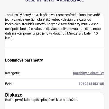
OSOBNÍ PŘÍSTUP A KONZULTACE
- anti-lesklý černý povrch přispívá k omezení viditelnosti ve vodě -
jedny z nejpevnějších obratlíků vůbec - design převzatý od
korkových šroubků, umožňuje rychlé zavěšení a vyjmutí vlasce -
není potřebné dále zabezpečit vlasec silikonovou hadičkou nebo
dalšími komponenty pro jeho vyklouznutí Množství v balení 10
kusů.
Doplňkové parametry
Kategorie
:
Karabiny a obratlíky
EAN
:
5060218453185
Diskuze
Buďte první, kdo napíše příspěvek k této položce.