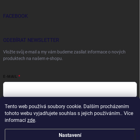
FACEBOOK
ODEBÍRAT NEWSLETTER
Vložte svůj e-mail a my vám budeme zasílat informace o nových
produktech na našem e-shopu.
E-MAIL
Tento web používá soubory cookie. Dalším procházením
Vložením e-mailu souhlasíte s
podmínkami ochrany osobních údajů
tohoto webu vyjadřujete souhlas s jejich používáním.. Více
Přihlásit se
informací
zde
.
Nastavení