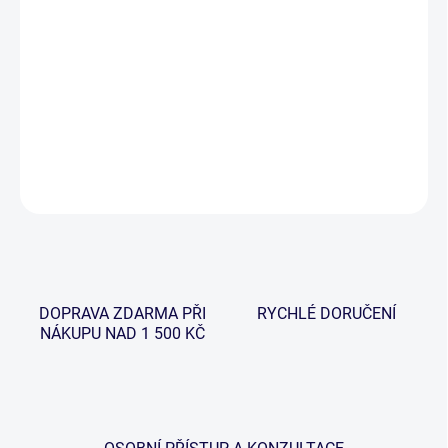
−
+
Přidat do košíku
Gardner Corkscrew obratlíky velikosti 8 jsou velmi jednoduché na
použití, ale přitom mimořádně pevné.
DETAILNÍ INFORMACE
ZEPTAT SE
HLÍDAT
DOPRAVA ZDARMA PŘI
RYCHLÉ DORUČENÍ
NÁKUPU NAD 1 500 KČ