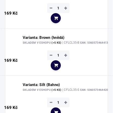
−
+
169 Kč
Do košíku
Varianta: Brown (hnědá)
| CFLCL35-B
SKLADEM V ESHOPU
(>5 KS)
EAN:
5060573464413
−
+
169 Kč
Do košíku
Varianta: Silt (Bahno)
| CFLCL35-S
SKLADEM V ESHOPU
(>5 KS)
EAN:
5060573464420
−
+
169 Kč