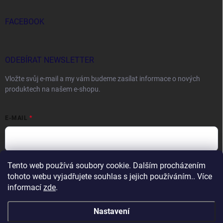
FACEBOOK
ODEBÍRAT NEWSLETTER
Vložte svůj e-mail a my vám budeme zasílat informace o nových
produktech na našem e-shopu.
E-MAIL
Tento web používá soubory cookie. Dalším procházením
Vložením e-mailu souhlasíte s
podmínkami ochrany osobních údajů
tohoto webu vyjadřujete souhlas s jejich používáním.. Více
Přihlásit se
informací
zde
.
Nastavení