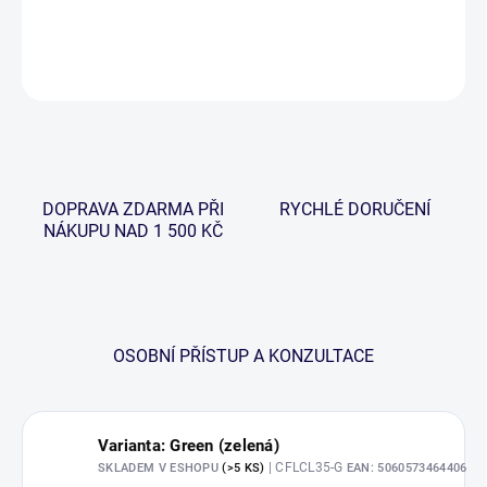
DETAILNÍ INFORMACE
ZEPTAT SE
HLÍDAT
DOPRAVA ZDARMA PŘI
RYCHLÉ DORUČENÍ
NÁKUPU NAD 1 500 KČ
OSOBNÍ PŘÍSTUP A KONZULTACE
Varianta: Green (zelená)
| CFLCL35-G
SKLADEM V ESHOPU
(>5 KS)
EAN:
5060573464406