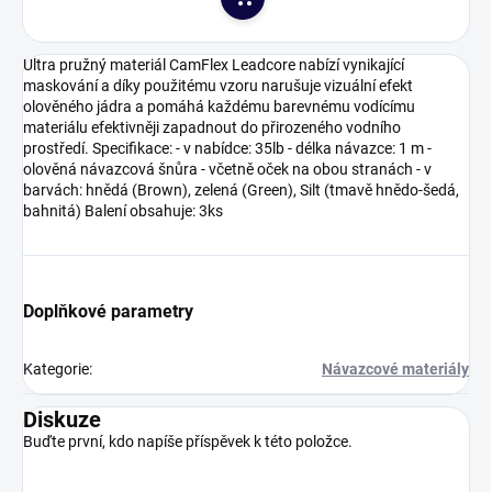
Do košíku
Ultra pružný materiál CamFlex Leadcore nabízí vynikající
maskování a díky použitému vzoru narušuje vizuální efekt
olověného jádra a pomáhá každému barevnému vodícímu
materiálu efektivněji zapadnout do přirozeného vodního
prostředí. Specifikace: - v nabídce: 35lb - délka návazce: 1 m -
olověná návazcová šnůra - včetně oček na obou stranách - v
barvách: hnědá (Brown), zelená (Green), Silt (tmavě hnědo-šedá,
bahnitá) Balení obsahuje: 3ks
Doplňkové parametry
Kategorie
:
Návazcové materiály
Diskuze
Buďte první, kdo napíše příspěvek k této položce.