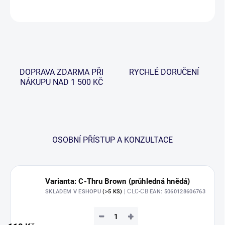
ZEPTAT SE
HLÍDAT
DOPRAVA ZDARMA PŘI
RYCHLÉ DORUČENÍ
NÁKUPU NAD 1 500 KČ
OSOBNÍ PŘÍSTUP A KONZULTACE
Varianta: C-Thru Brown (průhledná hnědá)
| CLC-CB
SKLADEM V ESHOPU
(>5 KS)
EAN:
5060128606763
−
+