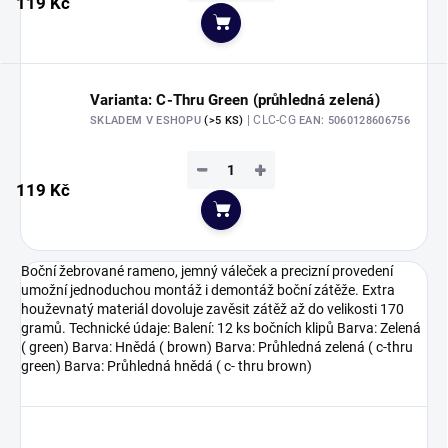
119 Kč
Do košíku
Varianta: C-Thru Green (průhledná zelená)
| CLC-CG
SKLADEM V ESHOPU
(>5 KS)
EAN:
5060128606756
−
+
119 Kč
Do košíku
Boční žebrované rameno, jemný váleček a precizní provedení
umožní jednoduchou montáž i demontáž boční zátěže. Extra
houževnatý materiál dovoluje zavěsit zátěž až do velikosti 170
gramů. Technické údaje: Balení: 12 ks bočních klipů Barva: Zelená
( green) Barva: Hnědá ( brown) Barva: Průhledná zelená ( c-thru
green) Barva: Průhledná hnědá ( c- thru brown)