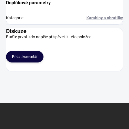
Doplňkové parametry
Kategorie
:
Karabiny a obratlíky
Diskuze
Buďte první, kdo napíše příspěvek k této položce.
Přidat komentář
Z
á
p
a