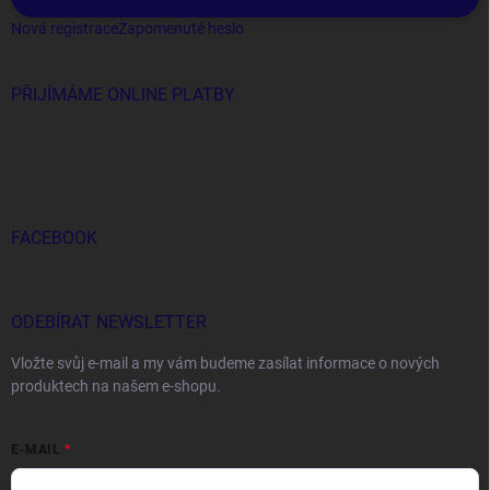
Nová registrace
Zapomenuté heslo
PŘIJÍMÁME ONLINE PLATBY
FACEBOOK
ODEBÍRAT NEWSLETTER
Vložte svůj e-mail a my vám budeme zasílat informace o nových
produktech na našem e-shopu.
E-MAIL