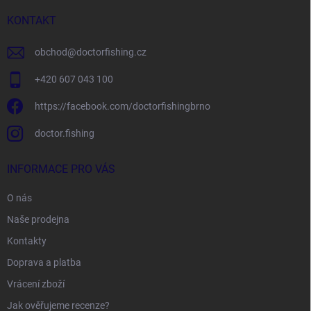
t
í
KONTAKT
obchod
@
doctorfishing.cz
+420 607 043 100
https://facebook.com/doctorfishingbrno
doctor.fishing
INFORMACE PRO VÁS
O nás
Naše prodejna
Kontakty
Doprava a platba
Vrácení zboží
Jak ověřujeme recenze?