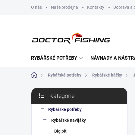
Přejít
O nás
Naše prodejna
Kontakty
Doprava a 
na
obsah
RYBÁŘSKÉ POTŘEBY
NÁVNADY A NÁSTR
Domů
Rybářské potřeby
Rybářské háčky
P
Kategorie
o
Přeskočit
s
kategorie
t
Rybářské potřeby
r
Rybářské navijáky
a
n
Big pit