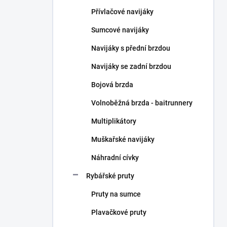
n
Přívlačové navijáky
í
p
Sumcové navijáky
a
n
Navijáky s přední brzdou
e
Navijáky se zadní brzdou
l
Bojová brzda
Volnoběžná brzda - baitrunnery
Multiplikátory
Muškařské navijáky
Náhradní cívky
Rybářské pruty
Pruty na sumce
Plavačkové pruty