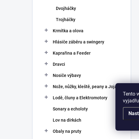
Dvojháčky
Trojháčky
Krmítka a olova
Hlásiče záběru a swingery
Kaprařina a Feeder
Dravci
Nosiče výbavy
Nože, nůžky, kleště, peany a Joja
Tento 
Lodě, čluny a Elektromotory
vyjadřu
Sonary a echoloty
Nast
Lov na dírkách
Obaly na pruty