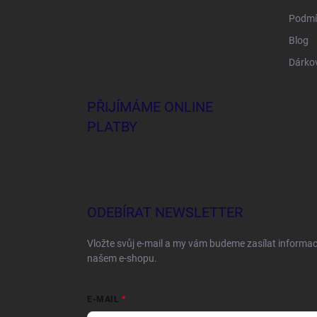
Podmí
Blog
Dárko
PŘIJÍMÁME ONLINE
PLATBY
ODEBÍRAT NEWSLETTER
Vložte svůj e-mail a my vám budeme zasílat informa
našem e-shopu.
E-MAIL