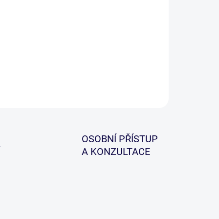
ky Speci-Straight Point jsou skvělým všestranným
ocníkem.
ILNÍ INFORMACE
ZEPTAT SE
HLÍDAT
OSOBNÍ PŘÍSTUP
A KONZULTACE