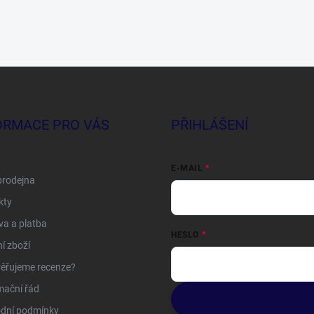
ORMACE PRO VÁS
PŘIHLÁŠENÍ
E-MAIL
prodejna
kty
a a platba
HESLO
í zboží
ěřujeme recenze?
mační řád
dní podmínky