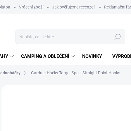
platba
Vrácení zboží
Jak ověřujeme recenze?
Reklamační řá
Hledat
AHY
CAMPING A OBLEČENÍ
NOVINKY
VÝPROD
Jednoháčky
Gardner Háčky Target Speci-Straight Point Hooks
Neohodnoceno
Podrobnosti hodnocení
ZNAČKA
79
Měr
Z
cena