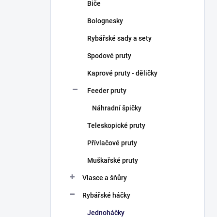
Biče
Bolognesky
Rybářské sady a sety
Spodové pruty
Kaprové pruty - děličky
Feeder pruty
Náhradní špičky
Teleskopické pruty
Přívlačové pruty
Muškařské pruty
Vlasce a šňůry
Rybářské háčky
Jednoháčky