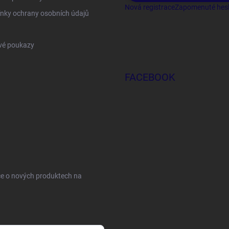
Nová registrace
Zapomenuté hes
nky ochrany osobních údajů
vé poukazy
FACEBOOK
ce o nových produktech na