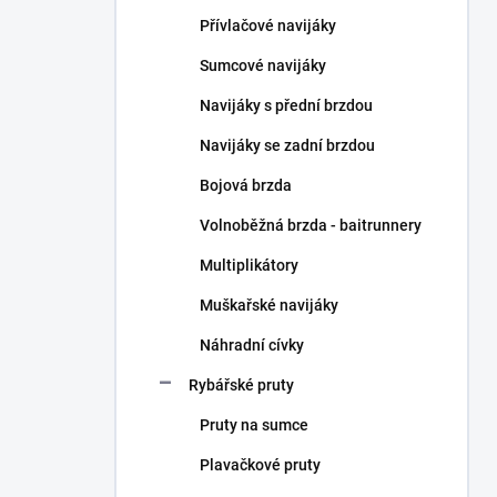
n
Přívlačové navijáky
í
p
Sumcové navijáky
a
n
Navijáky s přední brzdou
e
Navijáky se zadní brzdou
l
Bojová brzda
Volnoběžná brzda - baitrunnery
Multiplikátory
Muškařské navijáky
Náhradní cívky
Rybářské pruty
Pruty na sumce
Plavačkové pruty