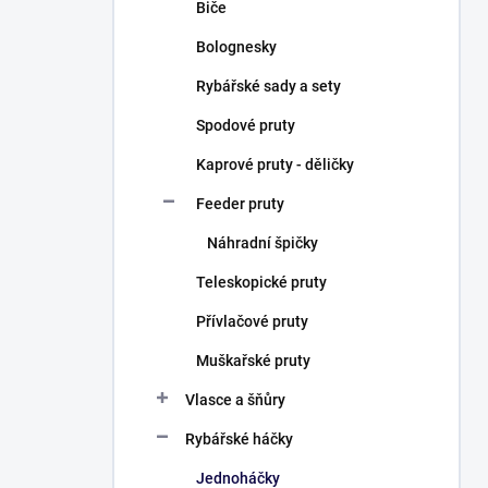
Biče
Bolognesky
Rybářské sady a sety
Spodové pruty
Kaprové pruty - děličky
Feeder pruty
Náhradní špičky
Teleskopické pruty
Přívlačové pruty
Muškařské pruty
Vlasce a šňůry
Rybářské háčky
Jednoháčky