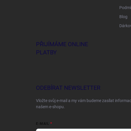
Podmí
Blog
Dárko
PŘIJÍMÁME ONLINE
PLATBY
ODEBÍRAT NEWSLETTER
Vložte svůj e-mail a my vám budeme zasílat informa
našem e-shopu.
E-MAIL