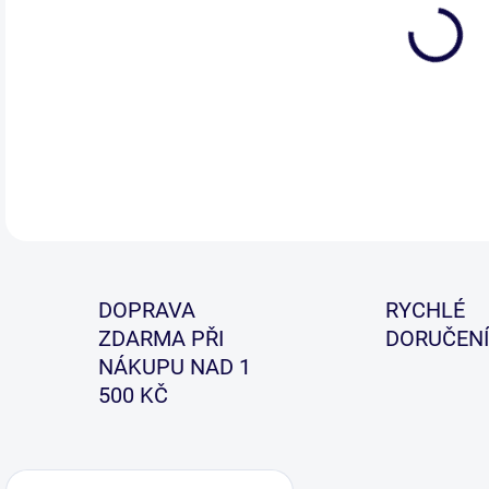
Nej
s ně
lepš
DETA
DOPRAVA
RYCHLÉ
ZDARMA PŘI
DORUČENÍ
NÁKUPU NAD 1
500 KČ