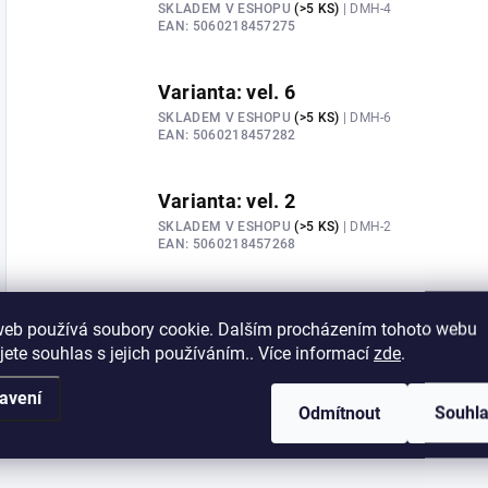
SKLADEM V ESHOPU
(>5 KS)
| DMH-4
EAN:
5060218457275
Varianta: vel. 6
SKLADEM V ESHOPU
(>5 KS)
| DMH-6
EAN:
5060218457282
Varianta: vel. 2
SKLADEM V ESHOPU
(>5 KS)
| DMH-2
EAN:
5060218457268
web používá soubory cookie. Dalším procházením tohoto webu
jete souhlas s jejich používáním.. Více informací
zde
.
avení
Odmítnout
Souhl