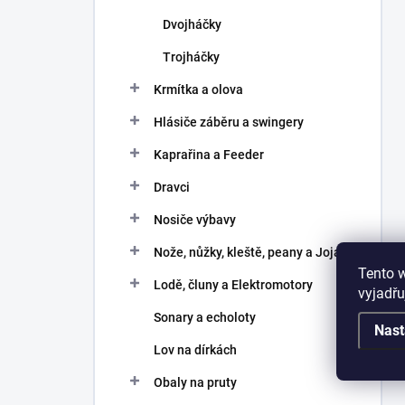
Dvojháčky
Trojháčky
Krmítka a olova
Hlásiče záběru a swingery
Kaprařina a Feeder
Dravci
Nosiče výbavy
Nože, nůžky, kleště, peany a Joja
Tento 
Lodě, čluny a Elektromotory
vyjadřu
Sonary a echoloty
Nast
Lov na dírkách
Obaly na pruty