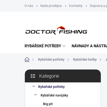
Přejít
O nás
Naše prodejna
Kontakty
Doprava a 
na
obsah
RYBÁŘSKÉ POTŘEBY
NÁVNADY A NÁSTR
Domů
Rybářské potřeby
Rybářské háčky
P
Kategorie
o
Přeskočit
s
kategorie
t
Rybářské potřeby
r
Rybářské navijáky
a
n
Big pit