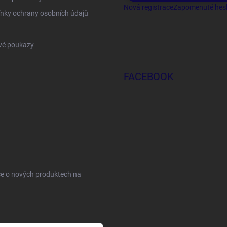
Nová registrace
Zapomenuté hes
nky ochrany osobních údajů
vé poukazy
FACEBOOK
ce o nových produktech na