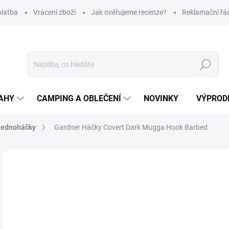
platba
Vrácení zboží
Jak ověřujeme recenze?
Reklamační řá
Hledat
AHY
CAMPING A OBLEČENÍ
NOVINKY
VÝPROD
Jednoháčky
Gardner Háčky Covert Dark Mugga Hook Barbed
Neohodnoceno
Podrobnosti hodnocení
ZNAČKA
1
Měr
Z
cena