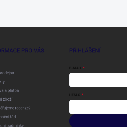
ORMACE PRO VÁS
PŘIHLÁŠENÍ
E-MAIL
prodejna
kty
a a platba
HESLO
í zboží
ěřujeme recenze?
mační řád
dní podmínky