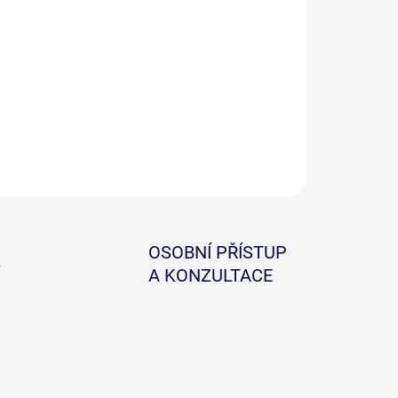
novější háčky Covert Dark Mugga dostaly novou tvář
kolika klíčovými zlepšeními, která je dělají ještě
í.
ILNÍ INFORMACE
ZEPTAT SE
HLÍDAT
OSOBNÍ PŘÍSTUP
A KONZULTACE