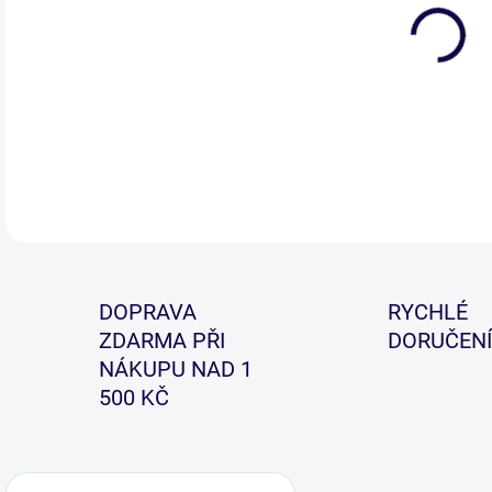
Nejn
a ně
lepš
DETA
DOPRAVA
RYCHLÉ
ZDARMA PŘI
DORUČENÍ
NÁKUPU NAD 1
500 KČ