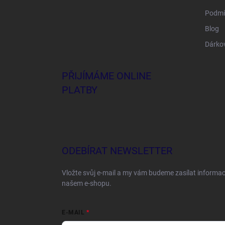
Podmí
Blog
Dárko
PŘIJÍMÁME ONLINE
PLATBY
ODEBÍRAT NEWSLETTER
Vložte svůj e-mail a my vám budeme zasílat informa
našem e-shopu.
E-MAIL