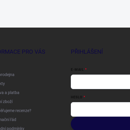
ORMACE PRO VÁS
PŘIHLÁŠENÍ
E-MAIL
prodejna
kty
a a platba
HESLO
í zboží
ěřujeme recenze?
mační řád
dní podmínky