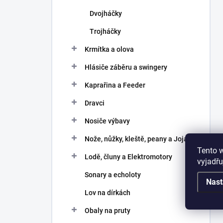
Dvojháčky
Trojháčky
Krmítka a olova
Hlásiče záběru a swingery
Kaprařina a Feeder
Dravci
Nosiče výbavy
Nože, nůžky, kleště, peany a Joja
Tento 
Lodě, čluny a Elektromotory
vyjadřu
Sonary a echoloty
Nast
Lov na dírkách
Obaly na pruty