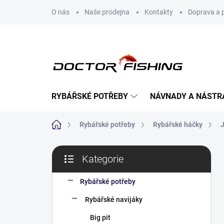
Přejít
O nás
Naše prodejna
Kontakty
Doprava a 
na
obsah
RYBÁŘSKÉ POTŘEBY
NÁVNADY A NÁSTR
Domů
Rybářské potřeby
Rybářské háčky
P
Kategorie
o
Přeskočit
s
kategorie
t
Rybářské potřeby
r
Rybářské navijáky
a
n
Big pit