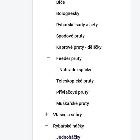
Biče
Bolognesky
Rybářské sady a sety
Spodové pruty
Kaprové pruty - děličky
Feeder pruty
Náhradní špičky
Teleskopické pruty
Přívlačové pruty
Muškařské pruty
Vlasce a šňůry
Rybářské háčky
Jednoháčky