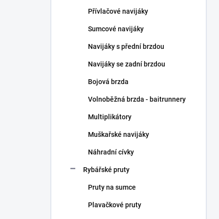
n
Přívlačové navijáky
í
p
Sumcové navijáky
a
n
Navijáky s přední brzdou
e
Navijáky se zadní brzdou
l
Bojová brzda
Volnoběžná brzda - baitrunnery
Multiplikátory
Muškařské navijáky
Náhradní cívky
Rybářské pruty
Pruty na sumce
Plavačkové pruty