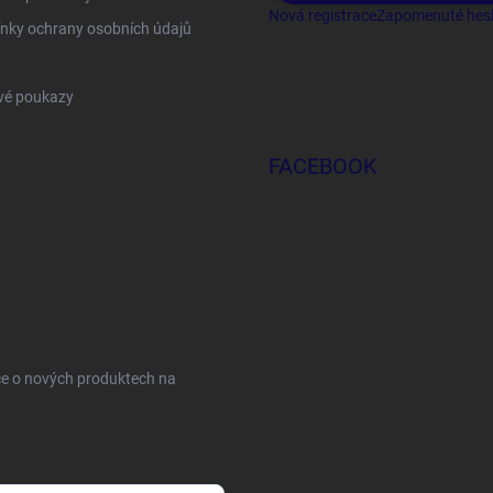
Nová registrace
Zapomenuté hes
nky ochrany osobních údajů
vé poukazy
FACEBOOK
ce o nových produktech na