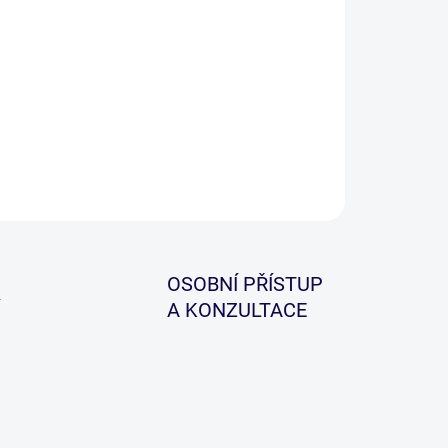
ovější řada háčků Covert Dark Incizor s novou tváří
kolika klíčovými zlepšeními, která je dělají ještě
í.
ILNÍ INFORMACE
ZEPTAT SE
HLÍDAT
OSOBNÍ PŘÍSTUP
A KONZULTACE