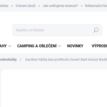
platba
Vrácení zboží
Jak ověřujeme recenze?
Reklamační řá
Hledat
AHY
CAMPING A OBLEČENÍ
NOVINKY
VÝPROD
Jednoháčky
Gardner Háčky bez protihrotu Covert Dark Incizor Barb
Neohodnoceno
Podrobnosti hodnocení
ZNAČKA
1
Měr
Z
cena