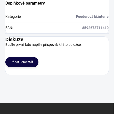
Doplňkové parametry
Kategorie
:
Feederová bižuterie
EAN
:
8592673711410
Diskuze
Buďte první, kdo napíše příspěvek k této položce.
Přidat komentář
Z
á