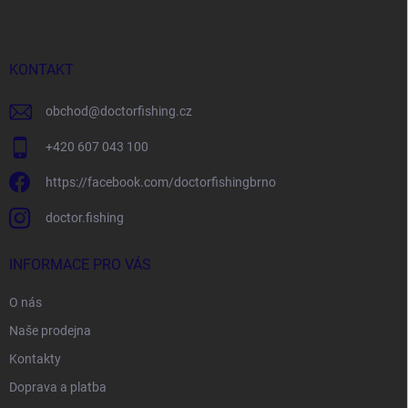
p
a
t
í
KONTAKT
obchod
@
doctorfishing.cz
+420 607 043 100
https://facebook.com/doctorfishingbrno
doctor.fishing
INFORMACE PRO VÁS
O nás
Naše prodejna
Kontakty
Doprava a platba