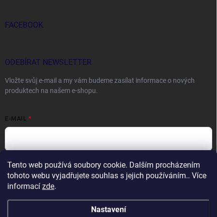
FACEBOOK
ODEBÍRAT NEWSLETTER
Vložte svůj e-mail a my vám budeme zasílat informace o nových
produktech na našem e-shopu.
E-MAIL
Tento web používá soubory cookie. Dalším procházením
Vložením e-mailu souhlasíte s
podmínkami ochrany osobních údajů
tohoto webu vyjadřujete souhlas s jejich používáním.. Více
Přihlásit se
informací
zde
.
Nastavení