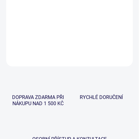
−
+
Přidat do košíku
Tato podložka má polstrování vyrobeno z extra měkčeného PVC,
které je omyvatelné a velmi šetrné pro rybu.
DETAILNÍ INFORMACE
ZEPTAT SE
HLÍDAT
DOPRAVA ZDARMA PŘI
RYCHLÉ DORUČENÍ
NÁKUPU NAD 1 500 KČ