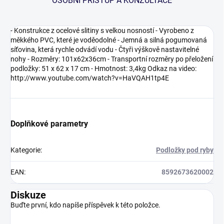
OSOBNÍ PŘÍSTUP A KONZULTACE
- Konstrukce z ocelové slitiny s velkou nosností - Vyrobeno z
měkkého PVC, které je voděodolné - Jemná a silná pogumovaná
síťovina, která rychle odvádí vodu - Čtyři výškově nastavitelné
nohy - Rozměry: 101x62x36cm - Transportní rozměry po přeložení
podložky: 51 x 62 x 17 cm - Hmotnost: 3,4kg Odkaz na video:
http://www.youtube.com/watch?v=HaVQAH1tp4E
Doplňkové parametry
Kategorie
:
Podložky pod ryby
EAN
:
8592673620002
Diskuze
Buďte první, kdo napíše příspěvek k této položce.