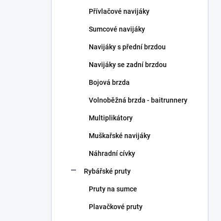
n
Přívlačové navijáky
í
p
Sumcové navijáky
a
n
Navijáky s přední brzdou
e
Navijáky se zadní brzdou
l
Bojová brzda
Volnoběžná brzda - baitrunnery
Multiplikátory
Muškařské navijáky
Náhradní cívky
Rybářské pruty
Pruty na sumce
Plavačkové pruty