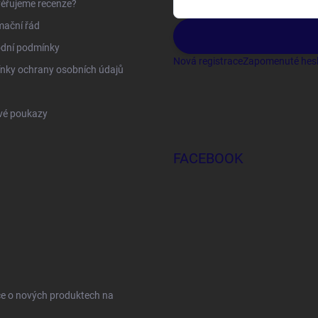
ěřujeme recenze?
mační řád
dní podmínky
Nová registrace
Zapomenuté hes
nky ochrany osobních údajů
vé poukazy
FACEBOOK
ce o nových produktech na