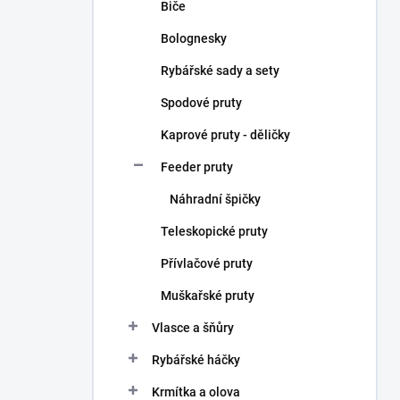
Biče
Bolognesky
Rybářské sady a sety
Spodové pruty
Kaprové pruty - děličky
Feeder pruty
Náhradní špičky
Teleskopické pruty
Přívlačové pruty
Muškařské pruty
Vlasce a šňůry
Rybářské háčky
Krmítka a olova