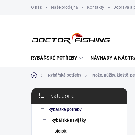
Přejít
O nás
Naše prodejna
Kontakty
Doprava a 
na
obsah
RYBÁŘSKÉ POTŘEBY
NÁVNADY A NÁSTR
Domů
Rybářské potřeby
Nože, nůžky, kleště, p
P
Kategorie
o
Přeskočit
s
kategorie
t
Rybářské potřeby
r
Rybářské navijáky
a
n
Big pit