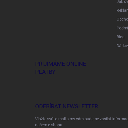
Jak ov
Rekla
Obcho
Podmí
Blog
Dárko
PŘIJÍMÁME ONLINE
PLATBY
ODEBÍRAT NEWSLETTER
Vložte svůj e-mail a my vám budeme zasílat informa
našem e-shopu.