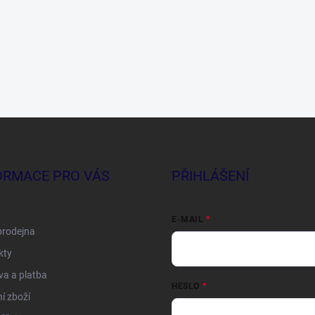
ORMACE PRO VÁS
PŘIHLÁŠENÍ
E-MAIL
prodejna
kty
a a platba
HESLO
í zboží