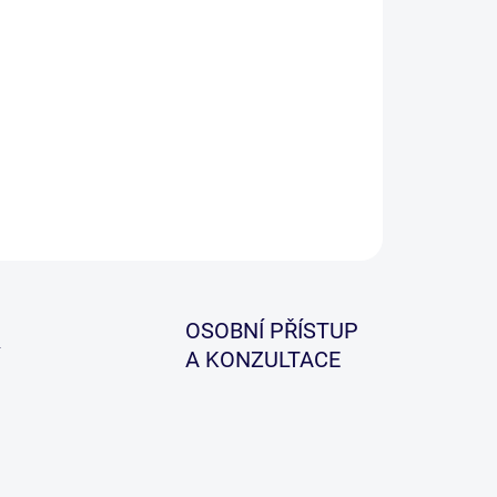
−
+
Přidat do košíku
ladní rybářská pomůcka pean, která slouží k
rnému uvolnění háčku z tlamy všech druhů ryb.
ILNÍ INFORMACE
ZEPTAT SE
HLÍDAT
OSOBNÍ PŘÍSTUP
A KONZULTACE