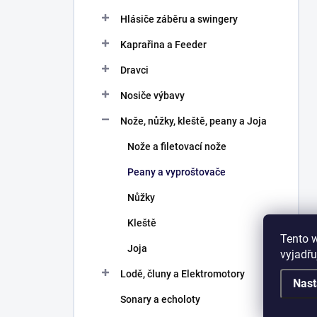
Hlásiče záběru a swingery
Kaprařina a Feeder
Dravci
Nosiče výbavy
Nože, nůžky, kleště, peany a Joja
Nože a filetovací nože
Peany a vyproštovače
Nůžky
Kleště
Tento 
Joja
vyjadřu
Lodě, čluny a Elektromotory
Nast
Sonary a echoloty