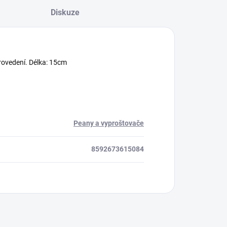
Diskuze
rovedení. Délka: 15cm
Peany a vyproštovače
8592673615084