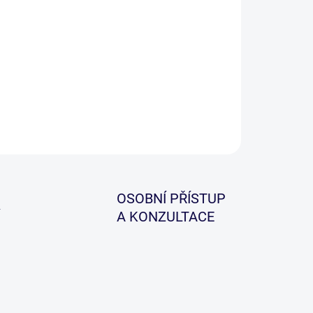
ladní rybářská pomůcka pean, která slouží k
rnému uvolnění háčku z tlamy všech druhů ryb.
ILNÍ INFORMACE
ZEPTAT SE
HLÍDAT
OSOBNÍ PŘÍSTUP
A KONZULTACE