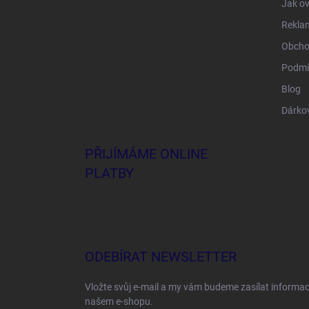
Jak ov
Rekla
Obcho
Podmí
Blog
Dárko
PŘIJÍMÁME ONLINE
PLATBY
ODEBÍRAT NEWSLETTER
Vložte svůj e-mail a my vám budeme zasílat informa
našem e-shopu.