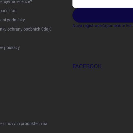
ěřujeme recenze?
mační řád
dní podmínky
Nová registrace
Zapomenuté hes
nky ochrany osobních údajů
vé poukazy
FACEBOOK
ce o nových produktech na