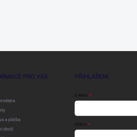
ORMACE PRO VÁS
PŘIHLÁŠENÍ
E-MAIL
prodejna
kty
a a platba
HESLO
í zboží