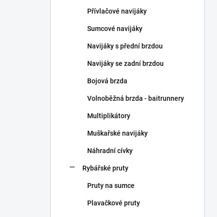
n
Přívlačové navijáky
í
p
Sumcové navijáky
a
n
Navijáky s přední brzdou
e
Navijáky se zadní brzdou
l
Bojová brzda
Volnoběžná brzda - baitrunnery
Multiplikátory
Muškařské navijáky
Náhradní cívky
Rybářské pruty
Pruty na sumce
Plavačkové pruty