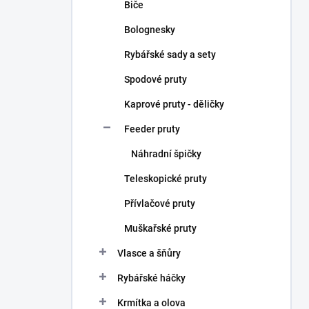
Biče
Bolognesky
Rybářské sady a sety
Spodové pruty
Kaprové pruty - děličky
Feeder pruty
Náhradní špičky
Teleskopické pruty
Přívlačové pruty
Muškařské pruty
Vlasce a šňůry
Rybářské háčky
Krmítka a olova