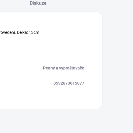
Diskuze
rovedení. Délka: 13cm
Peany a vyproštovače
8592673615077