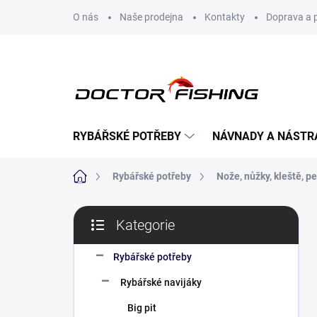
Přejít
O nás
Naše prodejna
Kontakty
Doprava a 
na
obsah
RYBÁŘSKÉ POTŘEBY
NÁVNADY A NÁSTR
Domů
Rybářské potřeby
Nože, nůžky, kleště, p
P
Kategorie
o
Přeskočit
s
kategorie
t
Rybářské potřeby
r
Rybářské navijáky
a
n
Big pit