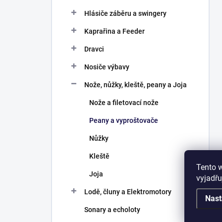
Hlásiče záběru a swingery
Kaprařina a Feeder
Dravci
Nosiče výbavy
Nože, nůžky, kleště, peany a Joja
Nože a filetovací nože
Peany a vyproštovače
Nůžky
Kleště
Tento 
Joja
vyjadřu
Lodě, čluny a Elektromotory
Nast
Sonary a echoloty