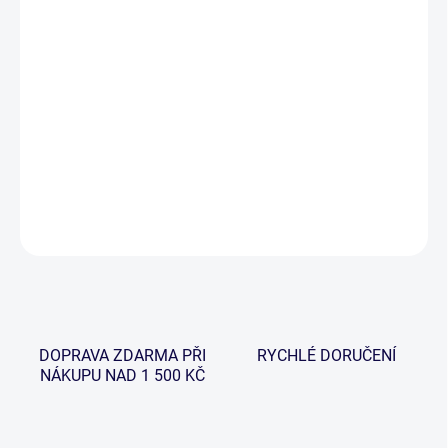
−
+
Přidat do košíku
Cestovní jídelní taška, která obsahuje vše potřebné pro gurmánské
zážitky u vody a v přírodě. Obsahuje talíře, příbory, hrnky a jiné
potřebné věci ke stolování a hlavní část tašky je termo izolační pro
uchování potravin v chladu.
DETAILNÍ INFORMACE
ZEPTAT SE
HLÍDAT
DOPRAVA ZDARMA PŘI
RYCHLÉ DORUČENÍ
NÁKUPU NAD 1 500 KČ