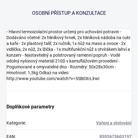
OSOBNÍ PŘÍSTUP A KONZULTACE
- Hlavní termoizolační prostor určený pro uchování potravin -
Dodáváno včetně: 2x hliníkový hrnek, 2x hliníková nádoba na cukr
a kafe - 2x plastový talíř, 2x ručník, 1x nůž na maso a ovoce - 2x
vidlička, 2x nůž, 2x lžička - 1x multifunkční nůž s otvírákem lahví a
konzerv - Nastavitelný a polstrovaný ramenní popruh - Vodě
odolný nylonový materiál 210D v kamuflážovém provedení -
Pogumované a omyvatelné dno - Rozměry: 50x28x30cm -
Hmotnost: 1,3kg Odkaz na video:
http://www.youtube.com/watch?v=5SB0XrLlrwI
Doplňkové parametry
Kategorie
:
Vaření a stolování
EAN
:
8592673603197