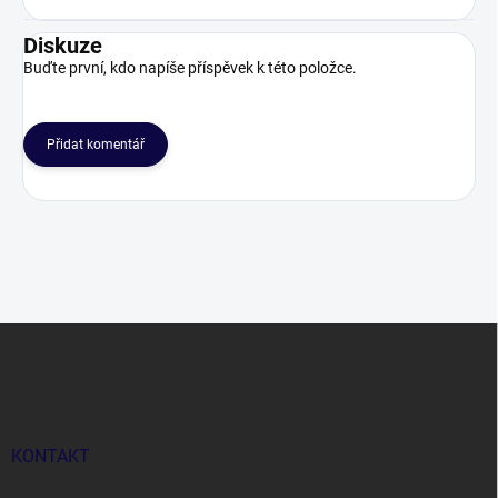
Diskuze
Buďte první, kdo napíše příspěvek k této položce.
Přidat komentář
Z
á
p
a
t
í
KONTAKT