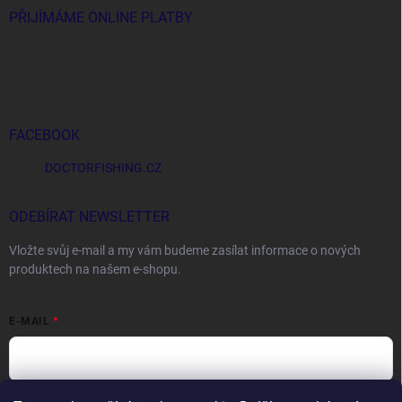
PŘIJÍMÁME ONLINE PLATBY
FACEBOOK
DOCTORFISHING.CZ
ODEBÍRAT NEWSLETTER
Vložte svůj e-mail a my vám budeme zasílat informace o nových
produktech na našem e-shopu.
E-MAIL