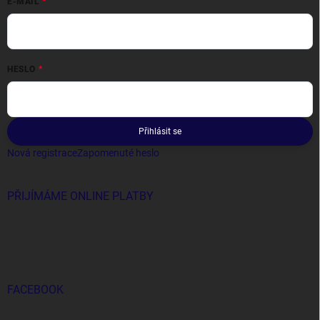
E-MAIL
HESLO
Přihlásit se
Nová registrace
Zapomenuté heslo
PŘIJÍMÁME ONLINE PLATBY
FACEBOOK