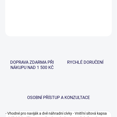
Pouzdro určené k ochraně a přepravě Vašeho navijáku, včetně
dvou náhradních cívek.
DETAILNÍ INFORMACE
ZEPTAT SE
HLÍDAT
DOPRAVA ZDARMA PŘI
RYCHLÉ DORUČENÍ
NÁKUPU NAD 1 500 KČ
OSOBNÍ PŘÍSTUP A KONZULTACE
- Vhodné pro naviják a dvě náhradní cívky - Vnitřní sítová kapsa