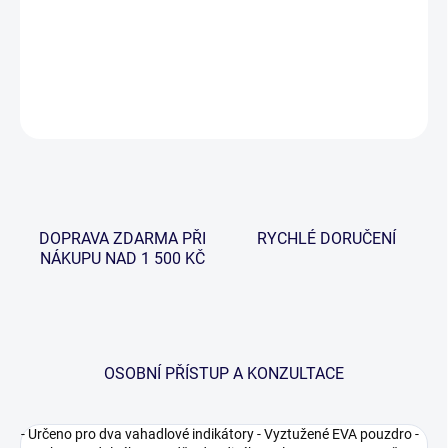
Pouzdro které je určeno k uchovaní vahadlových indikátorů
záběru.
DETAILNÍ INFORMACE
ZEPTAT SE
HLÍDAT
DOPRAVA ZDARMA PŘI
RYCHLÉ DORUČENÍ
NÁKUPU NAD 1 500 KČ
OSOBNÍ PŘÍSTUP A KONZULTACE
- Určeno pro dva vahadlové indikátory - Vyztužené EVA pouzdro -