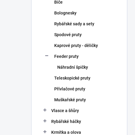
Biče
Bolognesky
Rybářské sady a sety
Spodové pruty
Kaprové pruty - děličky
Feeder pruty
Náhradní špičky
Teleskopické pruty
Přívlačové pruty
Muškařské pruty
Vlasce a šňůry
Rybářské háčky
Krmítka a olova