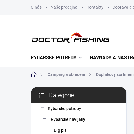
Přejít
O nás
Naše prodejna
Kontakty
Doprava a 
na
obsah
RYBÁŘSKÉ POTŘEBY
NÁVNADY A NÁSTR
Domů
Camping a oblečení
Doplňkový sortimen
P
Kategorie
o
Přeskočit
s
kategorie
t
Rybářské potřeby
r
Rybářské navijáky
a
n
Big pit