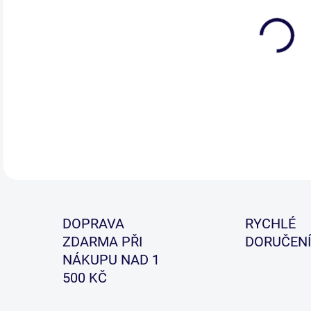
Mix 
šup
jso
DETA
DOPRAVA
RYCHLÉ
ZDARMA PŘI
DORUČENÍ
NÁKUPU NAD 1
500 KČ