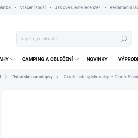
platba
Vrácení zboží
Jak ověřujeme recenze?
Reklamační řá
Hledat
AHY
CAMPING A OBLEČENÍ
NOVINKY
VÝPROD
t
Rybářské samolepky
Giants fishing Mix nálepek Giants Fishi
Neohodnoceno
Podrobnosti hodnocení
ZNAČKA
39
Měr
SK
cena