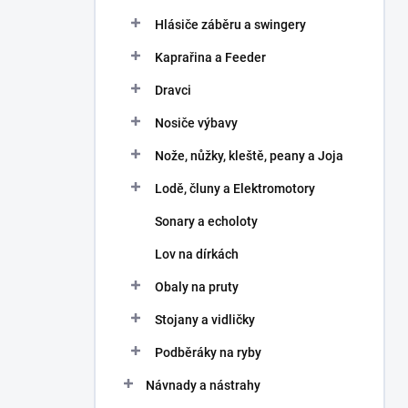
Hlásiče záběru a swingery
Kaprařina a Feeder
Dravci
Nosiče výbavy
Nože, nůžky, kleště, peany a Joja
Lodě, čluny a Elektromotory
Sonary a echoloty
Lov na dírkách
Obaly na pruty
Stojany a vidličky
Podběráky na ryby
Návnady a nástrahy