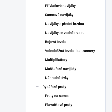
n
Přívlačové navijáky
í
p
Sumcové navijáky
a
n
Navijáky s přední brzdou
e
Navijáky se zadní brzdou
l
Bojová brzda
Volnoběžná brzda - baitrunnery
Multiplikátory
Muškařské navijáky
Náhradní cívky
Rybářské pruty
Pruty na sumce
Plavačkové pruty