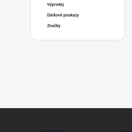
Výprodej
Dárkové poukazy
Značky
Z
á
p
a