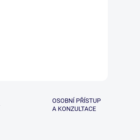
−
+
Přidat do košíku
kvalitních nálepek! Dominuje Giants Fishing - kapr
ináč, spolu s mixem nápisů oblíbených značek jako
u: Hell-Cat, Gardner a Wychwood.
ILNÍ INFORMACE
ZEPTAT SE
HLÍDAT
OSOBNÍ PŘÍSTUP
A KONZULTACE