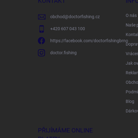
KONTAKT
INF
t
í
O nás
obchod
@
doctorfishing.cz
Naše 
+420 607 043 100
Konta
https://facebook.com/doctorfishingbrno
Doprav
doctor.fishing
Vrácen
Jak ov
Rekla
Obcho
Podmí
Blog
Dárko
PŘIJÍMÁME ONLINE