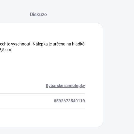
Diskuze
nechte vyschnout. Nálepka je určena na hladké
2,5 cm
Rybářské samolepky
8592673540119