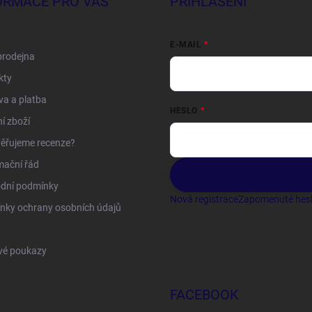
ORMACE PRO VÁS
PŘIHLÁŠENÍ
E-MAIL
prodejna
kty
a a platba
HESLO
í zboží
ěřujeme recenze?
mační řád
dní podmínky
Nová registrace
Zapomenuté hes
nky ochrany osobních údajů
vé poukazy
FACEBOOK