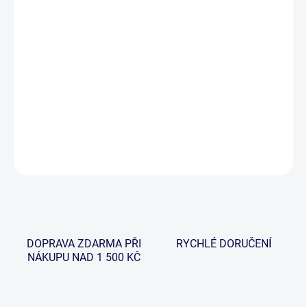
−
+
Přidat do košíku
Kvalitní polarizační brýle od značky Giants Fishing, které mají
rámeček z jemného a pružného polykarbonátu. Brýle jsou
dodávány včetně pevného obalu a jemného hadříčku na čištění
skel.
DETAILNÍ INFORMACE
ZEPTAT SE
HLÍDAT
DOPRAVA ZDARMA PŘI
RYCHLÉ DORUČENÍ
NÁKUPU NAD 1 500 KČ