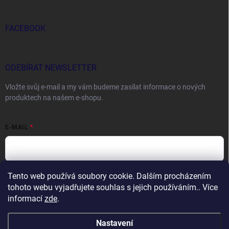
FACEBOOK
ODEBÍRAT NEWSLETTER
Vložte svůj e-mail a my vám budeme zasílat informace o nových
produktech na našem e-shopu.
E-MAIL
Tento web používá soubory cookie. Dalším procházením
Vložením e-mailu souhlasíte s
podmínkami ochrany osobních údajů
tohoto webu vyjadřujete souhlas s jejich používáním.. Více
Přihlásit se
informací
zde
.
Nastavení