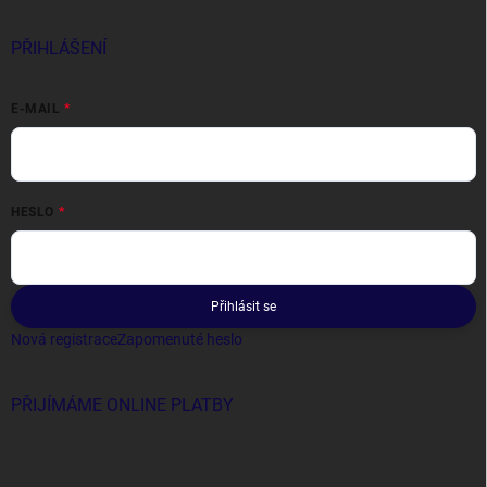
PŘIHLÁŠENÍ
E-MAIL
HESLO
Přihlásit se
Nová registrace
Zapomenuté heslo
PŘIJÍMÁME ONLINE PLATBY