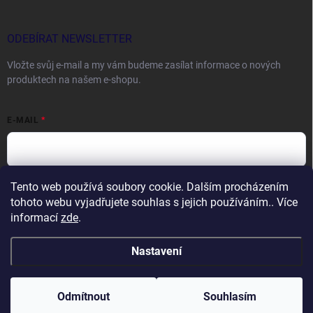
ODEBÍRAT NEWSLETTER
Vložte svůj e-mail a my vám budeme zasílat informace o nových
produktech na našem e-shopu.
E-MAIL
Tento web používá soubory cookie. Dalším procházením
Vložením e-mailu souhlasíte s
podmínkami ochrany osobních údajů
tohoto webu vyjadřujete souhlas s jejich používáním.. Více
Přihlásit se
informací
zde
.
Nastavení
Copyright 2026
DOCTORFISHING.CZ
. Všechna práva vyhrazena.
Odmítnout
Souhlasím
Vytvořil Shoptet