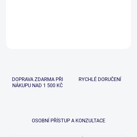
Kvalitní polarizační brýle od značky Giants Fishing, které jsou
lehké konstrukce a jsou plovoucí!. Brýle jsou dodávány včetně
pevného obalu a jemného hadříčku na čištění skel.na čištění skel.
DETAILNÍ INFORMACE
ZEPTAT SE
HLÍDAT
DOPRAVA ZDARMA PŘI
RYCHLÉ DORUČENÍ
NÁKUPU NAD 1 500 KČ
OSOBNÍ PŘÍSTUP A KONZULTACE