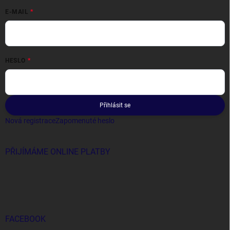
E-MAIL
HESLO
Přihlásit se
Nová registrace
Zapomenuté heslo
PŘIJÍMÁME ONLINE PLATBY
FACEBOOK