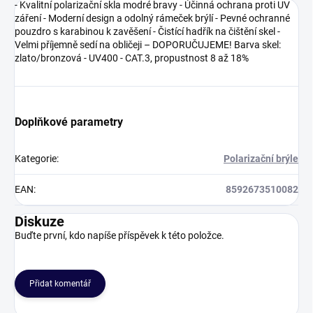
- Kvalitní polarizační skla modré bravy - Účinná ochrana proti UV
záření - Moderní design a odolný rámeček brýlí - Pevné ochranné
pouzdro s karabinou k zavěšení - Čistící hadřík na čištění skel -
Velmi příjemně sedí na obličeji – DOPORUČUJEME! Barva skel:
zlato/bronzová - UV400 - CAT.3, propustnost 8 až 18%
Doplňkové parametry
Kategorie
:
Polarizační brýle
EAN
:
8592673510082
Diskuze
Buďte první, kdo napíše příspěvek k této položce.
Přidat komentář