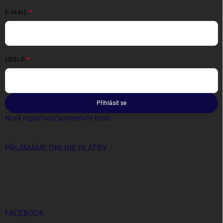
E-MAIL
HESLO
Přihlásit se
Nová registrace
Zapomenuté heslo
PŘIJÍMÁME ONLINE PLATBY
FACEBOOK