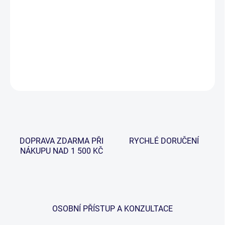
Kvalitní polarizační brýle od značky Giants Fishing, které mají
rámeček z jemného a pružného polykarbonátu. Brýle jsou
dodávány včetně pevného obalu a jemného hadříčku na čištění
skel.
DETAILNÍ INFORMACE
ZEPTAT SE
HLÍDAT
DOPRAVA ZDARMA PŘI
RYCHLÉ DORUČENÍ
NÁKUPU NAD 1 500 KČ
OSOBNÍ PŘÍSTUP A KONZULTACE