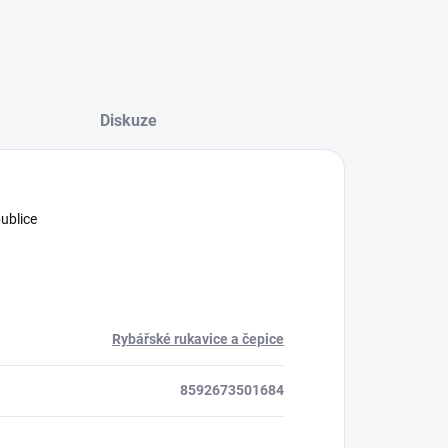
Diskuze
publice
Rybářské rukavice a čepice
8592673501684