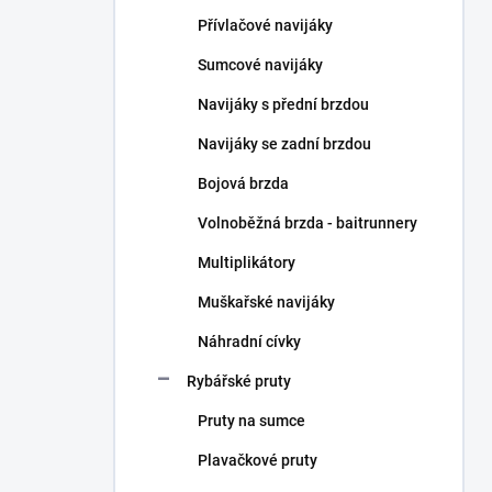
n
Přívlačové navijáky
í
p
Sumcové navijáky
a
n
Navijáky s přední brzdou
e
Navijáky se zadní brzdou
l
Bojová brzda
Volnoběžná brzda - baitrunnery
Multiplikátory
Muškařské navijáky
Náhradní cívky
Rybářské pruty
Pruty na sumce
Plavačkové pruty