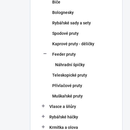
Biče
Bolognesky
Rybářské sady a sety
Spodové pruty
Kaprové pruty - děličky
Feeder pruty
Náhradní špičky
Teleskopické pruty
Přívlačové pruty
Muškařské pruty
Vlasce a šňůry
Rybářské háčky
Krmítka a olova