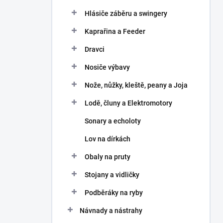
Hlásiče záběru a swingery
Kaprařina a Feeder
Dravci
Nosiče výbavy
Nože, nůžky, kleště, peany a Joja
Lodě, čluny a Elektromotory
Sonary a echoloty
Lov na dírkách
Obaly na pruty
Stojany a vidličky
Podběráky na ryby
Návnady a nástrahy