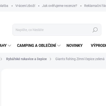
platba
Vrácení zboží
Jak ověřujeme recenze?
Reklamační řá
Hledat
AHY
CAMPING A OBLEČENÍ
NOVINKY
VÝPROD
Rybářské rukavice a čepice
Giants fishing Zimní čepice zelená
Neohodnoceno
Podrobnosti hodnocení
ZNAČKA
3
Měr
SK
cena