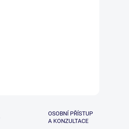
−
+
Přidat do košíku
ká zimní čepice v olivově zelené barvě.
ILNÍ INFORMACE
ZEPTAT SE
HLÍDAT
OSOBNÍ PŘÍSTUP
A KONZULTACE