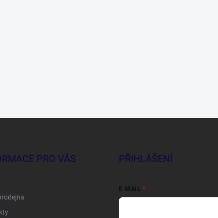
ORMACE PRO VÁS
PŘIHLÁŠENÍ
E-MAIL
prodejna
kty