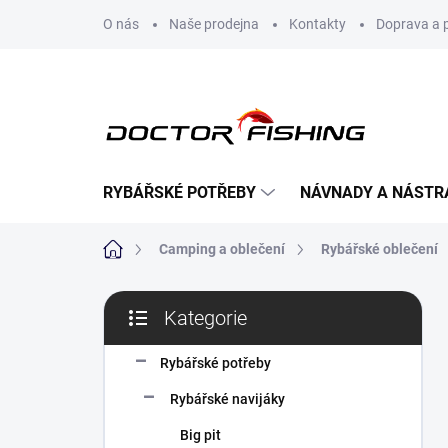
Přejít
O nás
Naše prodejna
Kontakty
Doprava a 
na
obsah
RYBÁŘSKÉ POTŘEBY
NÁVNADY A NÁSTR
Domů
Camping a oblečení
Rybářské oblečení
P
Kategorie
o
Přeskočit
s
kategorie
t
Rybářské potřeby
r
Rybářské navijáky
a
n
Big pit