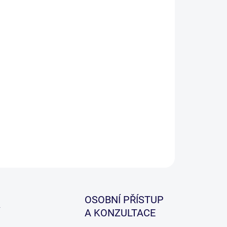
ový rybářský klobouk, který skvěle chrání před
ncem a nepříznivým počasí.
ILNÍ INFORMACE
ZEPTAT SE
HLÍDAT
OSOBNÍ PŘÍSTUP
A KONZULTACE