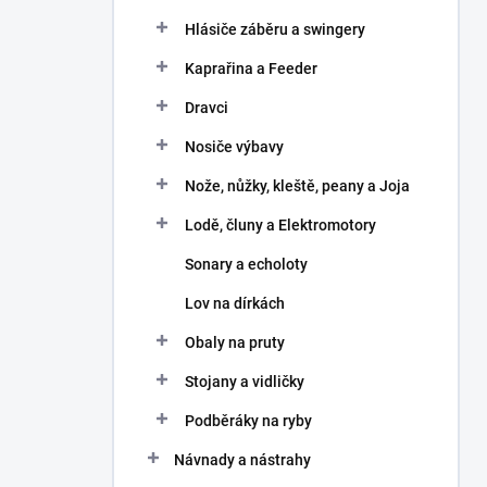
Hlásiče záběru a swingery
Kaprařina a Feeder
Dravci
Nosiče výbavy
Nože, nůžky, kleště, peany a Joja
Lodě, čluny a Elektromotory
Sonary a echoloty
Lov na dírkách
Obaly na pruty
Stojany a vidličky
Podběráky na ryby
Návnady a nástrahy