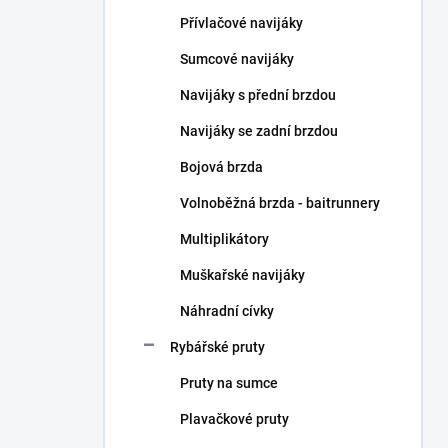
n
Přívlačové navijáky
í
p
Sumcové navijáky
a
n
Navijáky s přední brzdou
e
Navijáky se zadní brzdou
l
Bojová brzda
Volnoběžná brzda - baitrunnery
Multiplikátory
Muškařské navijáky
Náhradní cívky
Rybářské pruty
Pruty na sumce
Plavačkové pruty