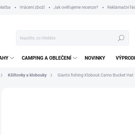
platba
Vrácení zboží
Jak ověřujeme recenze?
Reklamační řá
Hledat
AHY
CAMPING A OBLEČENÍ
NOVINKY
VÝPROD
Kšiltovky a klobouky
Giants fishing Klobouk Camo Bucket Hat
Neohodnoceno
Podrobnosti hodnocení
ZNAČKA
6
Měr
NA
cena