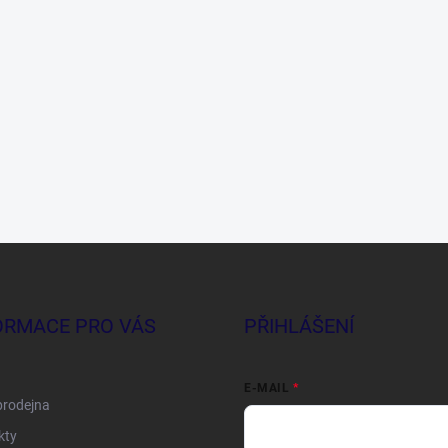
ORMACE PRO VÁS
PŘIHLÁŠENÍ
E-MAIL
prodejna
kty