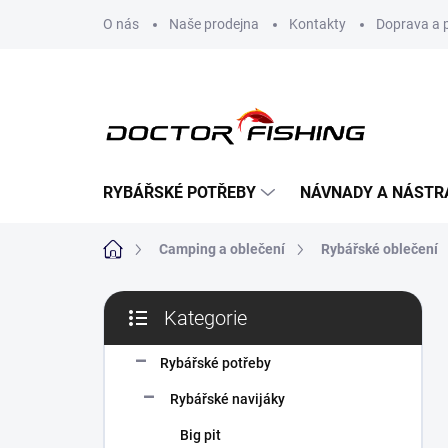
Přejít
O nás
Naše prodejna
Kontakty
Doprava a 
na
obsah
RYBÁŘSKÉ POTŘEBY
NÁVNADY A NÁSTR
Domů
Camping a oblečení
Rybářské oblečení
P
Kategorie
o
Přeskočit
s
kategorie
t
Rybářské potřeby
r
Rybářské navijáky
a
n
Big pit