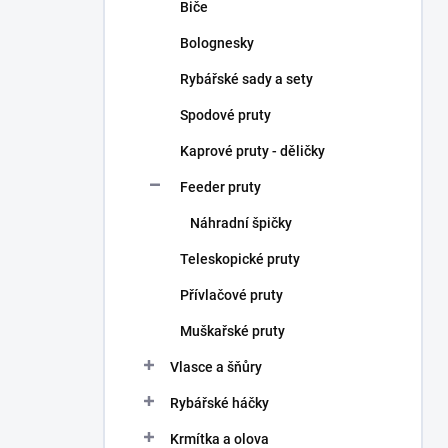
Biče
Bolognesky
Rybářské sady a sety
Spodové pruty
Kaprové pruty - děličky
Feeder pruty
Náhradní špičky
Teleskopické pruty
Přívlačové pruty
Muškařské pruty
Vlasce a šňůry
Rybářské háčky
Krmítka a olova