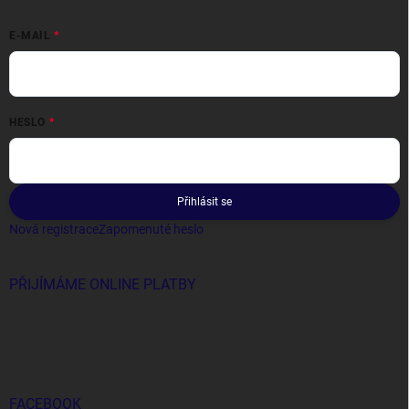
E-MAIL
HESLO
Přihlásit se
Nová registrace
Zapomenuté heslo
PŘIJÍMÁME ONLINE PLATBY
FACEBOOK