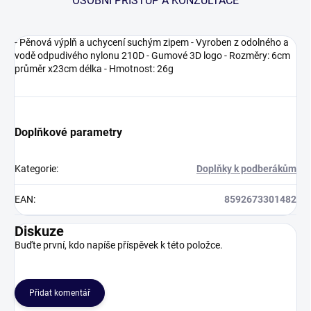
OSOBNÍ PŘÍSTUP A KONZULTACE
- Pěnová výplň a uchycení suchým zipem - Vyroben z odolného a
vodě odpudivého nylonu 210D - Gumové 3D logo - Rozměry: 6cm
průměr x23cm délka - Hmotnost: 26g
Doplňkové parametry
Kategorie
:
Doplňky k podberákům
EAN
:
8592673301482
Diskuze
Buďte první, kdo napíše příspěvek k této položce.
Přidat komentář