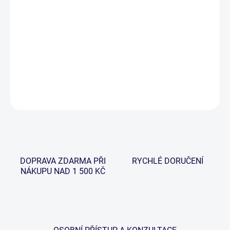
−
+
Přidat do košíku
Plovák na podběrák standartní velikosti v atraktivním
kamuflážovém designu.
DETAILNÍ INFORMACE
ZEPTAT SE
HLÍDAT
DOPRAVA ZDARMA PŘI
RYCHLÉ DORUČENÍ
NÁKUPU NAD 1 500 KČ