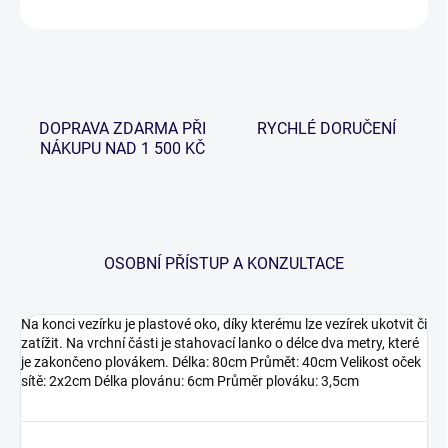
ZEPTAT SE
HLÍDAT
DOPRAVA ZDARMA PŘI
RYCHLÉ DORUČENÍ
NÁKUPU NAD 1 500 KČ
OSOBNÍ PŘÍSTUP A KONZULTACE
Na konci vezírku je plastové oko, díky kterému lze vezírek ukotvit či
zatížit. Na vrchní části je stahovací lanko o délce dva metry, které
je zakončeno plovákem. Délka: 80cm Průmět: 40cm Velikost oček
sítě: 2x2cm Délka plovánu: 6cm Průměr plováku: 3,5cm