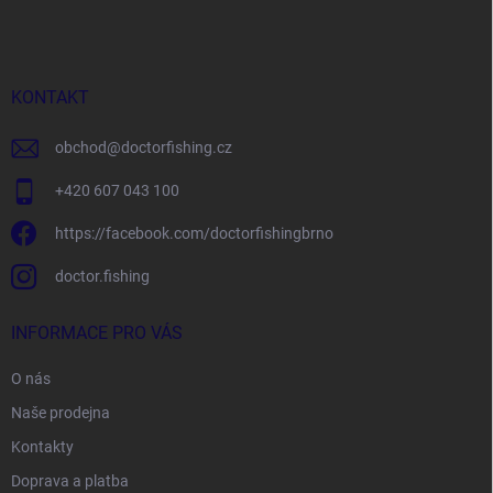
á
p
a
t
í
KONTAKT
obchod
@
doctorfishing.cz
+420 607 043 100
https://facebook.com/doctorfishingbrno
doctor.fishing
INFORMACE PRO VÁS
O nás
Naše prodejna
Kontakty
Doprava a platba