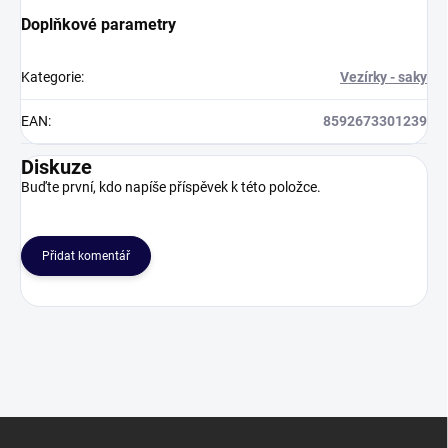
Doplňkové parametry
Kategorie
:
Vezírky - saky
EAN
:
8592673301239
Diskuze
Buďte první, kdo napíše příspěvek k této položce.
Přidat komentář
Z