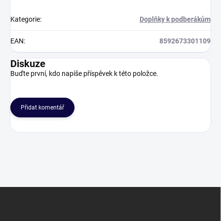
Kategorie
:
Doplňky k podberákům
EAN
:
8592673301109
Diskuze
Buďte první, kdo napíše příspěvek k této položce.
Přidat komentář
Z
á
p