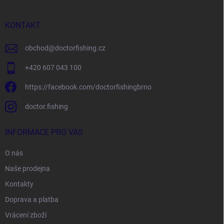
a
t
í
KONTAKT
obchod
@
doctorfishing.cz
+420 607 043 100
https://facebook.com/doctorfishingbrno
doctor.fishing
INFORMACE PRO VÁS
O nás
Naše prodejna
Kontakty
Doprava a platba
Vrácení zboží