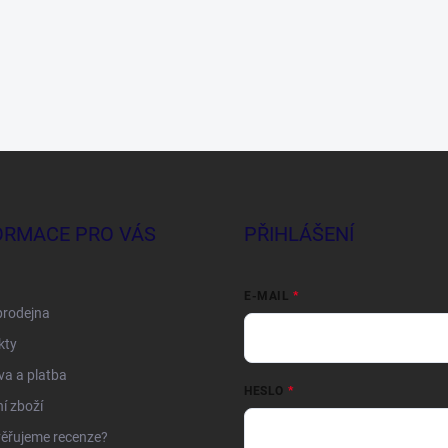
ORMACE PRO VÁS
PŘIHLÁŠENÍ
E-MAIL
prodejna
kty
a a platba
HESLO
í zboží
ěřujeme recenze?