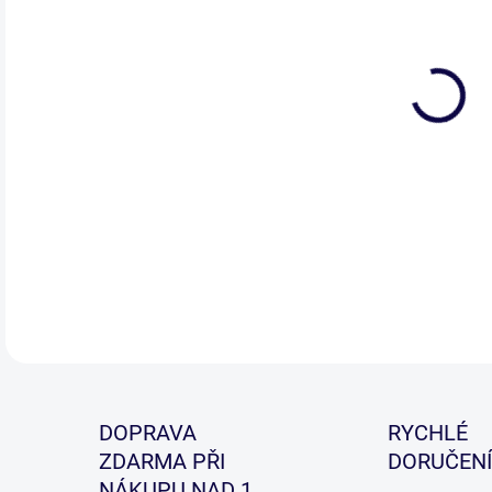
Velm
ohl
klad
důle
DETA
DOPRAVA
RYCHLÉ
ZDARMA PŘI
DORUČENÍ
NÁKUPU NAD 1