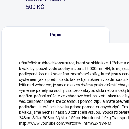
500 KČ
Popis
Přístřešek trubkové konstrukce, která se skládá ze tří žeber a 
bivak, byl použit vodě odolný materiál 5 000mm HH, té nejvyšš
podlepené švy a ukotvení na zavrtávací kolíky, které jsou v cen
systémem jak v přední části, tak velkým oknem v zadní části, kt
kšilt nad vchodem, je navíc osazen dvěma praktickými úchyty 
výměnné panely na suchý zip, celo zakrytá, slída nebo moskytié
nepřízni počasí můžete ve vchodové části vytvořit okénko, díky 
věc, celí přední panel lze odepnout pomocí zipu a máte otevřen
podlážkou, která se k bivaku připne pomocí suchých zipů. Pro
bivaku, jsme nechali našít 3D označení vstupu. Součástí bivak
248cm Šířka: 308cm Výška: 150cm Hmotnost: 10kg Transport
http://www.youtube.com/watch?v=hfmWZxNS-NM