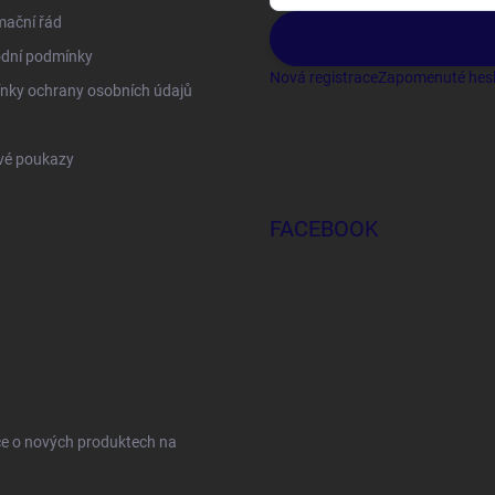
mační řád
dní podmínky
Nová registrace
Zapomenuté hes
nky ochrany osobních údajů
vé poukazy
FACEBOOK
ce o nových produktech na