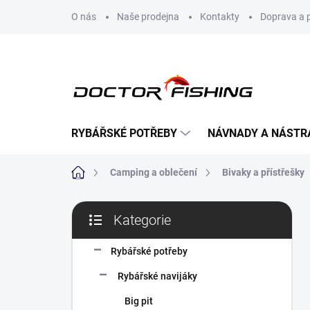
Přejít
O nás
Naše prodejna
Kontakty
Doprava a 
na
obsah
RYBÁŘSKÉ POTŘEBY
NÁVNADY A NÁSTR
Domů
Camping a oblečení
Bivaky a přístřešky
P
Kategorie
o
Přeskočit
s
kategorie
t
Rybářské potřeby
r
Rybářské navijáky
a
n
Big pit