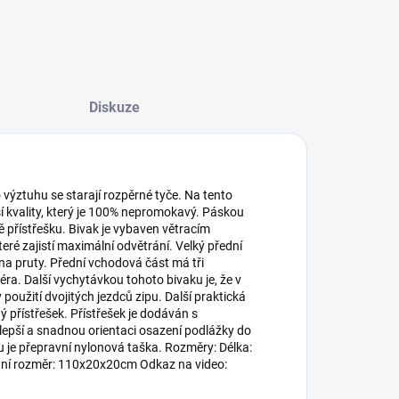
Diskuze
o výztuhu se starají rozpěrné tyče. Na tento
í kvality, který je 100% nepromokavý. Páskou
ě přístřešku. Bivak je vybaven větracím
eré zajistí maximální odvětrání. Velký přední
na pruty. Přední vchodová část má tři
ra. Další vychytávkou tohoto bivaku je, že v
použití dvojitých jezdců zipu. Další praktická
ý přístřešek. Přístřešek je dodáván s
 lepší a snadnou orientaci osazení podlážky do
u je přepravní nylonová taška. Rozměry: Délka:
ní rozměr: 110x20x20cm Odkaz na video: