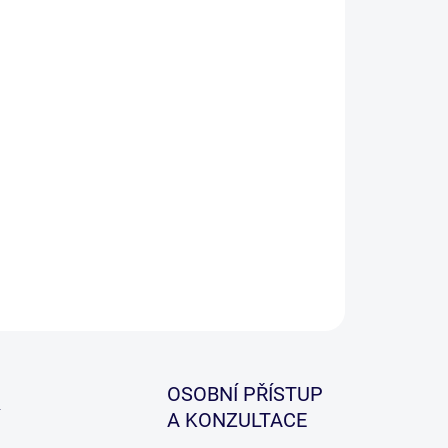
−
+
Přidat do košíku
i propracovaný bivak, který byl pečlivě vyvíjen s
edem na maximální komfort u vody. Velký důraz, byl
en na maximální odvětrání bivaku, které je velmi
žité v horkých letních měsících.
ILNÍ INFORMACE
ZEPTAT SE
HLÍDAT
OSOBNÍ PŘÍSTUP
A KONZULTACE