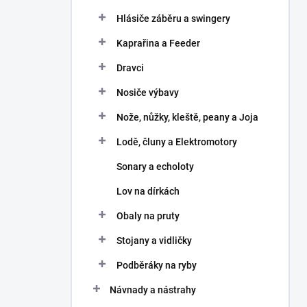
Hlásiče záběru a swingery
Kaprařina a Feeder
Dravci
Nosiče výbavy
Nože, nůžky, kleště, peany a Joja
Lodě, čluny a Elektromotory
Sonary a echoloty
Lov na dírkách
Obaly na pruty
Stojany a vidličky
Podběráky na ryby
Návnady a nástrahy