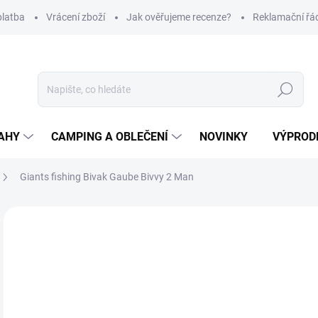
platba
Vrácení zboží
Jak ověřujeme recenze?
Reklamační řá
Hledat
AHY
CAMPING A OBLEČENÍ
NOVINKY
VÝPROD
Giants fishing Bivak Gaube Bivvy 2 Man
Neohodnoceno
Podrobnosti hodnocení
ZNAČKA
6 
Měr
SK
cena