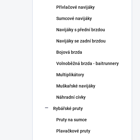
n
Přívlačové navijáky
í
p
Sumcové navijáky
a
n
Navijáky s přední brzdou
e
Navijáky se zadní brzdou
l
Bojová brzda
Volnoběžná brzda - baitrunnery
Multiplikátory
Muškařské navijáky
Náhradní cívky
Rybářské pruty
Pruty na sumce
Plavačkové pruty