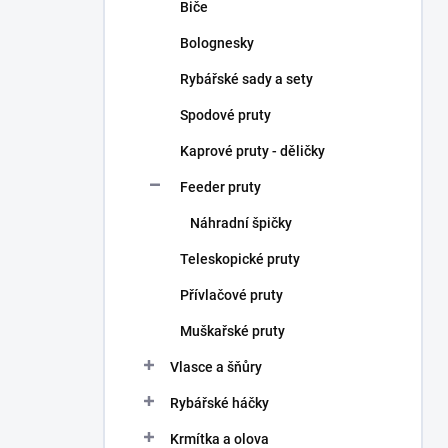
Biče
Bolognesky
Rybářské sady a sety
Spodové pruty
Kaprové pruty - děličky
Feeder pruty
Náhradní špičky
Teleskopické pruty
Přívlačové pruty
Muškařské pruty
Vlasce a šňůry
Rybářské háčky
Krmítka a olova